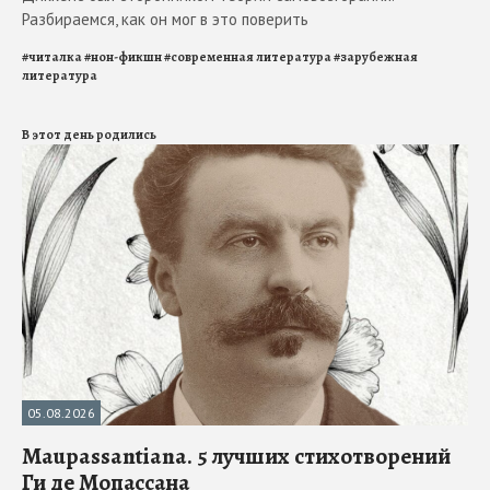
Разбираемся, как он мог в это поверить
#
читалка
#
нон-фикшн
#
современная литература
#
зарубежная
литература
В этот день родились
05.08.2026
Maupassantiana. 5 лучших стихотворений
Ги де Мопассана