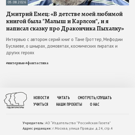
05.08.2026
Дмитрий Емец: «В детстве моей любимой
книгой была "Малыш и Карлсон", и я
написал сказку про Дракончика Пыхалку»
Интервью с автором серий книг о Тане Гроттер, Мефодии
Буслаеве, о шнырах, домовятах, космических пиратах и
других героях
#
интервью
#
фантастика
НОВОСТИ
ЧИТАТЬ
СМОТРЕТЬ/СЛУШАТЬ
УЧИТЬСЯ
НАШИ ПРОЕКТЫ
О НАС
Учредитель:
АО “Издательство ”Российская Газета”
Адрес редакции:
г.Москва, улица Правды. д.24, стр.4