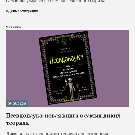
самым популярным поэтом послевоенного Парижа
#
День в эмиграции
Читалка
05.08.2026
Псевдонаука: новая книга о самых диких
теориях
Диккенс был сторонником теории самовозгорания.