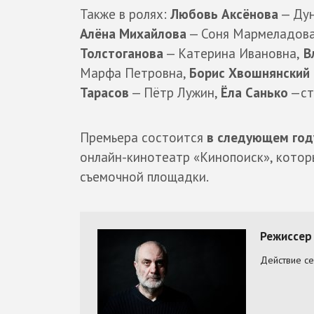
Также в ролях:
Любовь Аксёнова
— Дун
Алёна Михайлова
— Соня Мармеладов
Толстоганова
— Катерина Ивановна,
В
Марфа Петровна,
Борис Хвошнянский
Тарасов
— Пётр Лужин,
Ёла Санько
—ст
Премьера состоится
в следующем год
онлайн-кинотеатр «Кинопоиск», котор
съемочной площадки.