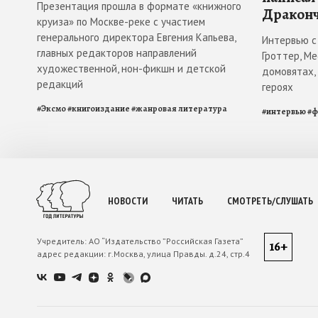
Презентация прошла в формате «книжного
Драконч
круиза» по Москве-реке с участием
генерального директора Евгения Капьева,
Интервью с
главных редакторов направлений
Гроттер, М
художественной, нон-фикшн и детской
домовятах,
редакций
героях
#
Эксмо
#
книгоиздание
#
жанровая литература
#
интервью
#
ф
НОВОСТИ
ЧИТАТЬ
СМОТРЕТЬ/СЛУШАТЬ
Учредитель:
АО “Издательство ”Российская Газета”
16+
адрес редакции:
г.Москва, улица Правды. д.24, стр.4