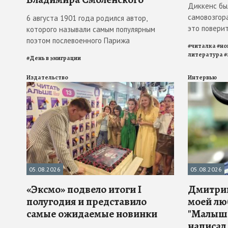
Диккенс бы
самовозгора
6 августа 1901 года родился автор,
это повери
которого называли самым популярным
поэтом послевоенного Парижа
#
читалка
#
но
литература
#
#
День в эмиграции
Издательство
Интервью
05.08.2026
05.08.2026
«Эксмо» подвело итоги I
Дмитрий
полугодия и представило
моей лю
самые ожидаемые новинки
"Малыш 
написал