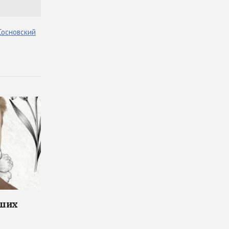
Сосновский
чших