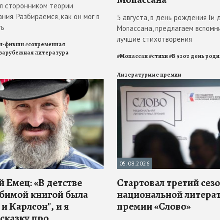
л сторонником теории
ния. Разбираемся, как он мог в
5 августа, в день рождения Ги 
ть
Мопассана, предлагаем вспомн
лучшие стихотворения
н-фикшн
#
современная
зарубежная литература
#
Мопассан
#
стихи
#
В этот день род
Литературные премии
05.08.2026
 Емец: «В детстве
Стартовал третий сез
бимой книгой была
национальной литера
и Карлсон", и я
премии «Слово»
 сказку про