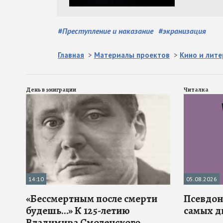
#
Преступление и наказание
#
экранизация
Главная
>
Материалы проектов
>
Кино и лите
День в эмиграции
Читалка
14:10
05.08.2026
«Бессмертным после смерти
Псевдона
будешь…» К 125-летию
самых д
Владимира Смоленского