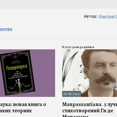
Автор
:
Дмитрий
ратура
В этот день родились
05.08.2026
ука: новая книга о
Maupassantiana. 5 лу
иких теориях
стихотворений Ги де
Мопассана