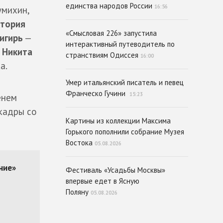
единства народов России
16:56
умихин,
ктория
«Смысловая 226» запустила
игирь
—
интерактивный путеводитель по
,
Никита
странствиям Одиссея
16:00
а.
Умер итальянский писатель и певец
Франческо Гучини
15:23
енем
кадры со
Картины из коллекции Максима
Горького пополнили собрание Музея
Востока
05.08.2026
Фестиваль «Усадьбы Москвы»
впервые едет в Ясную
Поляну
05.08.2026