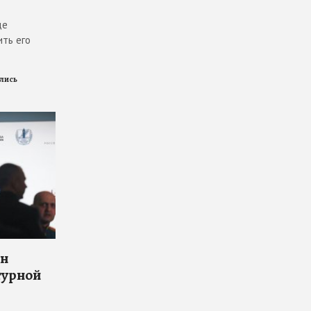
де
ить его
ились
он
турной