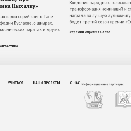
Введение народного голосован
ика Пыхалку»
трансформация номинаций и с
награда за лучшую аудиокнигу
 автором серий книг о Тане
будет третий сезон премии «С
ефодии Буслаеве, о шнырах,
 космических пиратах и других
#
премии
#
премия Слово
антастика
УЧИТЬСЯ
НАШИ ПРОЕКТЫ
О НАС
Информационные партнеры: