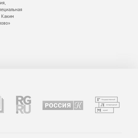
ия,
пециальная
. Каким
лово»