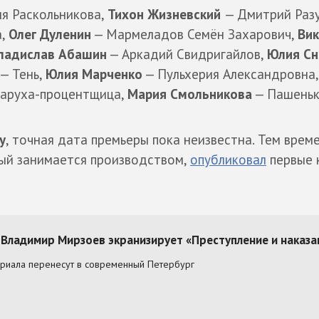
я Раскольникова,
Тихон Жизневский
— Дмитрий Раз
а,
Олег Дуленин
— Мармеладов Семён Захарович,
Ви
ладислав Абашин
— Аркадий Свидригайлов,
Юлия Сн
— Тень,
Юлия Марченко
— Пульхерия Александровна
аруха-процентщица,
Мария Смольникова
— Пашеньк
у
, точная дата премьеры пока неизвестна. Тем врем
ый занимается производством,
опубликовал
первые 