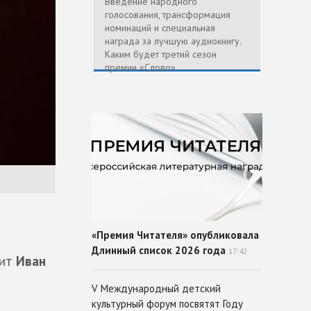
Введение народного
голосования, трансформация
номинаций и специальная
награда за лучшую аудиокнигу.
Каким будет третий сезон
премии «Слово»
«Премия Читателя» опубликовала
Длинный список 2026 года
17:42
нит
Иван
V Международный детский
культурный форум посвятят Году