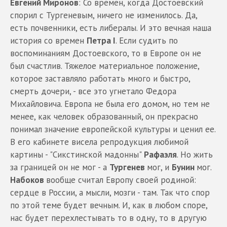
Евгений Миронов
: Со времен, когда Достоевский
спорил с Тургеневым, ничего не изменилось. Да,
есть почвенники, есть либералы. И это вечная наша
история со времен
Петра I
. Если судить по
воспоминаниям Достоевского, то в Европе он не
был счастлив. Тяжелое материальное положение,
которое заставляло работать много и быстро,
смерть дочери, - все это угнетало Федора
Михайловича. Европа не была его домом, но тем не
менее, как человек образованный, он прекрасно
понимал значение европейской культуры и ценил ее.
В его кабинете висела репродукция любимой
картины - "Сикстинской мадонны"
Рафаэля
. Но жить
за границей он не мог - а
Тургенев
мог, и
Бунин
мог.
Набоков
вообще считал Европу своей родиной:
сердце в России, а мысли, мозги - там. Так что спор
по этой теме будет вечным. И, как в любом споре,
нас будет перехлестывать то в одну, то в другую