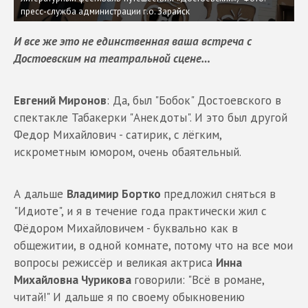
пресс-служба администрации г.о. Зарайск
И все же это не единственная ваша встреча с
Достоевским на театральной сцене…
Евгений Миронов
: Да, был "Бобок" Достоевского в
спектакле Табакерки "Анекдоты". И это был другой
Федор Михайлович - сатирик, с лёгким,
искрометным юмором, очень обаятельный.
А дальше
Владимир Бортко
предложил сняться в
"Идиоте", и я в течение года практически жил с
Фёдором Михайловичем - буквально как в
общежитии, в одной комнате, потому что на все мои
вопросы режиссёр и великая актриса
Инна
Михайловна Чурикова
говорили: "Всё в романе,
читай!" И дальше я по своему обыкновению