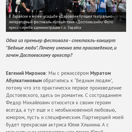
В Зарайске и музее-усадьбе «Даровое» прошел театрально-
литературный фестиваль-путешествия «Достоевский»/ Фото:
пресс-служба администрации г.о. Зарайск
Одна из премьер фестиваля - спектакль-концерт
"Бедные люди". Почему именно это произведение, и
зачем Достоевскому оркестр?
Евгений Миронов
: Мы с режиссёром
Муратом
Абулкатиновым
обратились к "Бедным людям",
потому что это практически первое произведение
Достоевского, здесь он романтик. С состраданием
Федор Михайлович относится к своим героям
всегда, а тут еще и с необыкновенной любовью,
юмором, пусть и специфическим. Партнершей моей
будет прекрасная актриса Юлия Хлынина. А с
музыкальным материалом нам помог Юрий