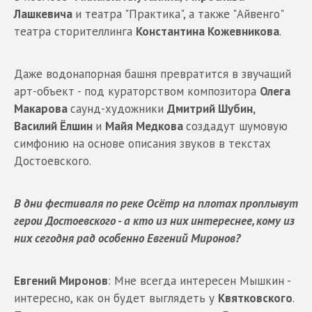
Лашкевича
и театра "Практика", а также "Айвенго"
театра сторителлинга
Константина Кожевникова
.
Даже водонапорная башня превратится в звучащий
арт-объект - под кураторством композитора
Олега
Макарова
саунд-художники
Дмитрий Шубин,
Василий Ёлшин
и
Майя Медкова
создадут шумовую
симфонию на основе описания звуков в текстах
Достоевского.
В дни фестиваля по реке Осётр на плотах проплывут
герои Достоевского - а кто из них интереснее, кому из
них сегодня рад особенно Евгений Миронов?
Евгений Миронов
: Мне всегда интересен Мышкин -
интересно, как он будет выглядеть у
Квятковского
.