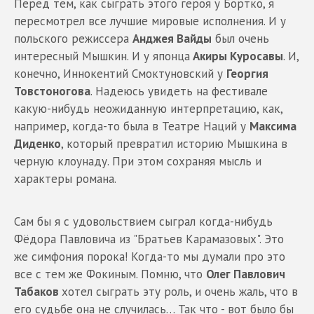
Перед тем, как сыграть этого героя у Бортко, я
пересмотрел все лучшие мировые исполнения. И у
польского режиссера
Анджея Вайды
был очень
интересный Мышкин. И у японца
Акиры Куросавы
. И,
конечно, Иннокентий Смоктуновский у
Георгия
Товстоногова
. Надеюсь увидеть на фестивале
какую-нибудь неожиданную интерпретацию, как,
например, когда-то была в Театре Наций у
Максима
Диденко
, который превратил историю Мышкина в
черную клоунаду. При этом сохраняя мысль и
характеры романа.
Сам бы я с удовольствием сыграл когда-нибудь
Фёдора Павловича из "Братьев Карамазовых". Это
же симфония порока! Когда-то мы думали про это
все с тем же Фокиным. Помню, что
Олег Павлович
Табаков
хотел сыграть эту роль, и очень жаль, что в
его судьбе она не случилась… Так что - вот было бы