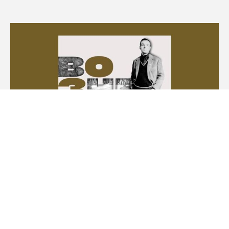
19.12.2023
Выходит повесть писателя-добровольца
Алексея Шорохова о спецоперации
Шорохов ушел добровольцем в зону СВО в январе 2023 года,
до этого возил на фронт гуманитарную помощь
#
Донбасс
#
Шорохов
#
год лейтенантской прозы