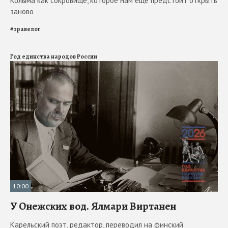
Колыма как сокровище, которое нам ещё предстоит открыть
заново
#
травелог
Год единства народов России
10:00
У Онежских вод. Ялмари Виртанен
Карельский поэт, редактор, переводил на финский