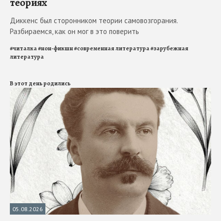
теориях
Диккенс был сторонником теории самовозгорания.
Разбираемся, как он мог в это поверить
#
читалка
#
нон-фикшн
#
современная литература
#
зарубежная
литература
В этот день родились
05.08.2026