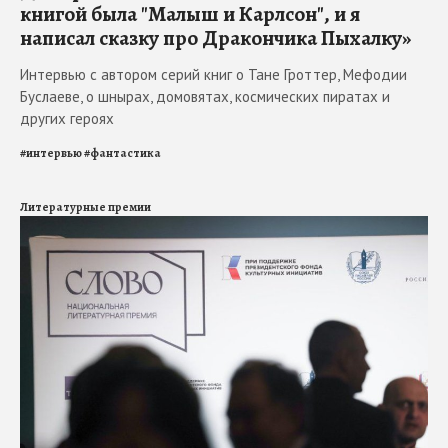
книгой была "Малыш и Карлсон", и я
написал сказку про Дракончика Пыхалку»
Интервью с автором серий книг о Тане Гроттер, Мефодии
Буслаеве, о шнырах, домовятах, космических пиратах и
других героях
#
интервью
#
фантастика
Литературные премии