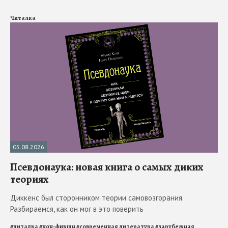
Читалка
05.08.2026
Псевдонаука: новая книга о самых диких
теориях
Диккенс был сторонником теории самовозгорания.
Разбираемся, как он мог в это поверить
#
читалка
#
нон-фикшн
#
современная литература
#
зарубежная