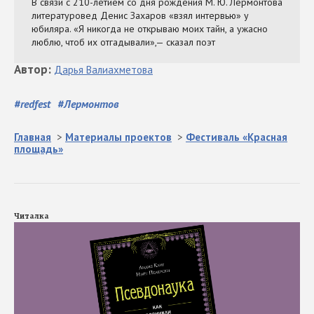
Автор
:
Дарья
Валиахметова
#
redfest
#
Лермонтов
Главная
>
Материалы проектов
>
Фестиваль «Красная
площадь»
Читалка