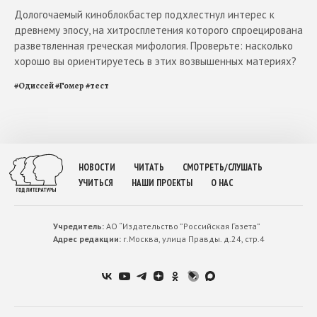
Дологочаемый киноблокбастер подхлестнул интерес к
древнему эпосу, на хитросплетения которого спроецирована
разветвленная греческая мифология. Проверьте: насколько
хорошо вы ориентируетесь в этих возвышенных материях?
#
Одиссей
#
Гомер
#
тест
НОВОСТИ
ЧИТАТЬ
СМОТРЕТЬ/СЛУШАТЬ
УЧИТЬСЯ
НАШИ ПРОЕКТЫ
О НАС
Учредитель:
АО “Издательство ”Российская Газета”
Адрес редакции:
г.Москва, улица Правды. д.24, стр.4