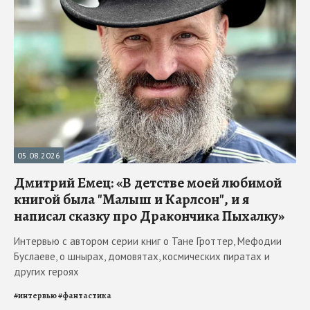
05.08.2026
Дмитрий Емец: «В детстве моей любимой
книгой была "Малыш и Карлсон", и я
написал сказку про Дракончика Пыхалку»
Интервью с автором серии книг о Тане Гроттер, Мефодии
Буслаеве, о шнырах, домовятах, космических пиратах и
других героях
#
интервью
#
фантастика