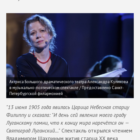
Актриса Большого драматического театра Александра Куликова
в музыкально-поэтическом спектакле / Предоставлено Санкт-
Петербургской филармонией
"13 июня 1905 года явилась Царица Небесная старцу
Филиппу и сказала: "И день сей явления моего граду
Луганскому помни, что к концу мира наречётся он —
Святоград Луганский..."
Спектакль открылся чтением
Владимиром Шахриным жития старца XX века