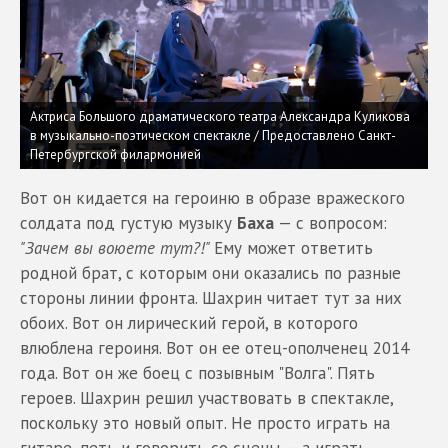
Актриса Большого драматического театра Александра Куликова
в музыкально-поэтическом спектакле / Предоставлено Санкт-
Петербургской филармонией
Вот он кидается на героиню в образе вражеского
солдата под густую музыку
Баха
— с вопросом:
"Зачем вы воюете тут?!"
Ему может ответить
родной брат, с которым они оказались по разные
стороны линии фронта. Шахрин читает тут за них
обоих. Вот он лирический герой, в которого
влюблена героиня. Вот он ее отец-ополченец 2014
года. Вот он же боец с позывным "Волга". Пять
героев. Шахрин решил участвовать в спектакле,
поскольку это новый опыт. Не просто играть на
гитаре, петь и говорить со сцены — а играть