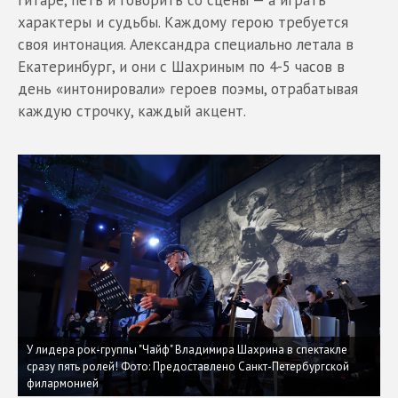
характеры и судьбы. Каждому герою требуется
своя интонация. Александра специально летала в
Екатеринбург, и они с Шахриным по 4-5 часов в
день «интонировали» героев поэмы, отрабатывая
каждую строчку, каждый акцент.
У лидера рок-группы "Чайф" Владимира Шахрина в спектакле
сразу пять ролей! Фото: Предоставлено Санкт-Петербургской
филармонией