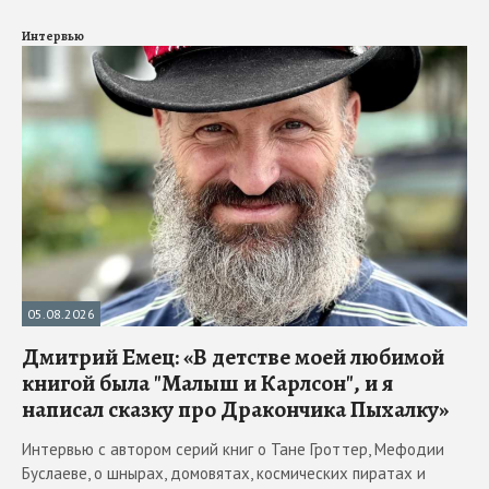
Интервью
05.08.2026
Дмитрий Емец: «В детстве моей любимой
книгой была "Малыш и Карлсон", и я
написал сказку про Дракончика Пыхалку»
Интервью с автором серий книг о Тане Гроттер, Мефодии
Буслаеве, о шнырах, домовятах, космических пиратах и