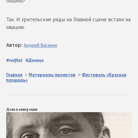
пацаны?"
Так. И зрительские ряды на Главной сцене встали на
овацию.
Автор
:
Андрей
Васянин
#
redfest
#
Донецк
Главная
>
Материалы проектов
>
Фестиваль «Красная
площадь»
День в эмиграции