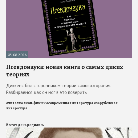
05.08.2026
Псевдонаука: новая книга о самых диких
теориях
Диккенс был сторонником теории самовозгорания.
Разбираемся, как он мог в это поверить
#
читалка
#
нон-фикшн
#
современная литература
#
зарубежная
литература
В этот день родились