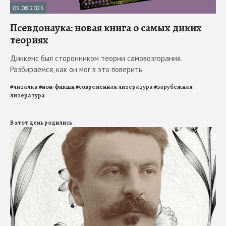
05.08.2026
Псевдонаука: новая книга о самых диких
теориях
Диккенс был сторонником теории самовозгорания.
Разбираемся, как он мог в это поверить
#
читалка
#
нон-фикшн
#
современная литература
#
зарубежная
литература
В этот день родились