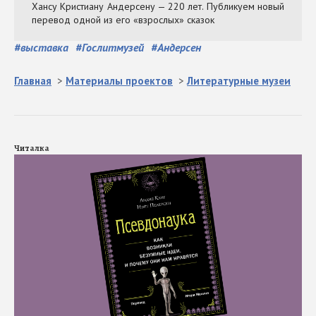
#
выставка
#
Гослитмузей
#
Андерсен
Главная
>
Материалы проектов
>
Литературные музеи
Читалка