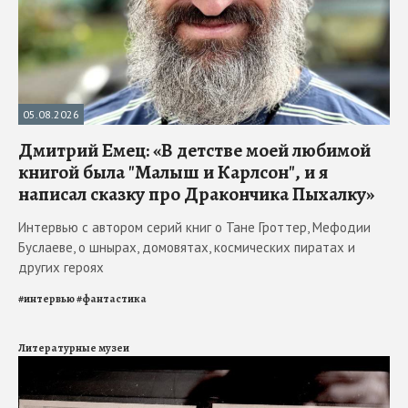
05.08.2026
Дмитрий Емец: «В детстве моей любимой
книгой была "Малыш и Карлсон", и я
написал сказку про Дракончика Пыхалку»
Интервью с автором серий книг о Тане Гроттер, Мефодии
Буслаеве, о шнырах, домовятах, космических пиратах и
других героях
#
интервью
#
фантастика
Литературные музеи