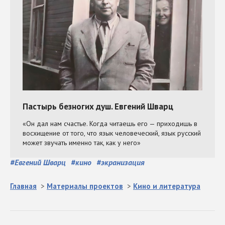
#
Евгений Шварц
#
кино
#
экранизация
Главная
>
Материалы проектов
>
Кино и литература