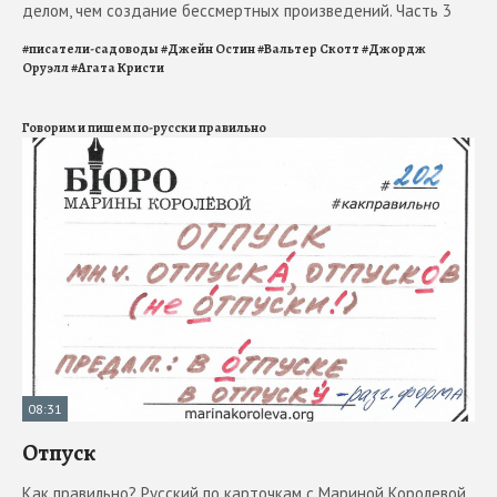
делом, чем создание бессмертных произведений. Часть 3
#
писатели-садоводы
#
Джейн Остин
#
Вальтер Скотт
#
Джордж
Оруэлл
#
Агата Кристи
Говорим и пишем по-русски правильно
08:31
Отпуск
Как правильно? Русский по карточкам с Мариной Королевой