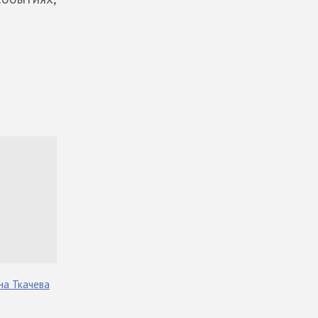
на
Ткачева