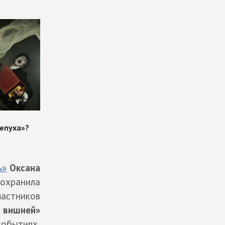
ь»
Оксана
сохранила
частников
 вишней»
событиях,