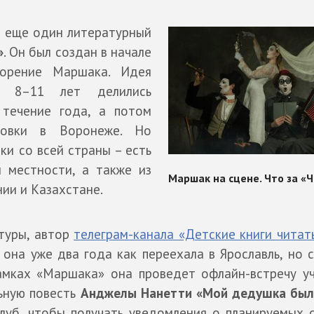
 еще один литературный
»
. Он был создан в начале
ворение Маршака. Идея
а 8–11 лет делились
 течение года, а потом
новки в Воронеже. Но
ки со всей страны – есть
й местности, а также из
нии и Казахстане.
атуры, автор
телеграм-канала «Детские книги читат
 она уже два года как переехала в Ярославль, но 
амках «Маршака» она проведет офлайн-встречу у
льную повесть
Анджелы Нанетти «Мой дедушка был
 клуб, чтобы получать уведомления о планируемых 