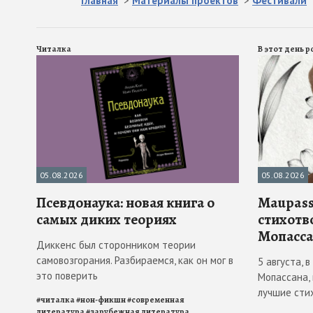
Главная
>
Материалы проектов
>
Фестивали
Читалка
В этот день 
05.08.2026
05.08.2026
Псевдонаука: новая книга о
Maupass
самых диких теориях
стихотв
Мопасса
Диккенс был сторонником теории
самовозгорания. Разбираемся, как он мог в
5 августа, 
это поверить
Мопассана,
лучшие сти
#
читалка
#
нон-фикшн
#
современная
литература
#
зарубежная литература