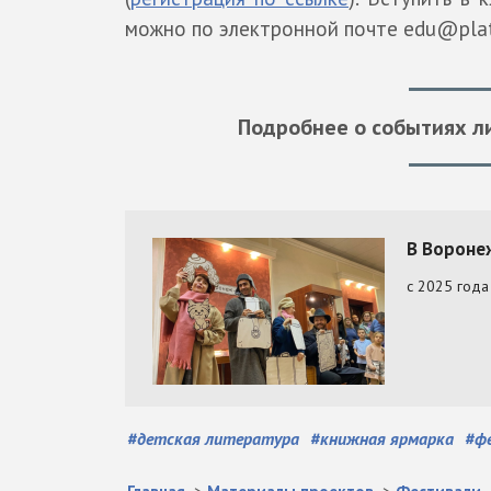
можно по электронной почте edu@plato
Подробнее о событиях л
#
детская литература
#
книжная ярмарка
#
ф