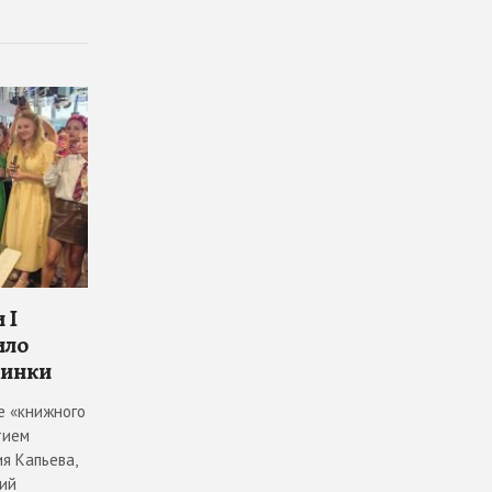
 I
ило
винки
е «книжного
тием
я Капьева,
ий