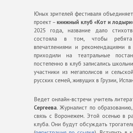
Юных зрителей фестиваля объединяет
проект –
книжный клуб «Кот и лодыри
2025 года, название дало стихот
состояла в том, чтобы ребят
впечатлениями и рекомендациями в
приходили на театральные поста
постепенно в клуб записались школьни
участники из мегаполисов и сельско
русских семей, живущих в Грузии, Испа
Ведет онлайн-встречи учитель литер
Сергеева
. Журналист по образованию,
связь с Воронежем. Этой осенью в р
клуба. Они будут обсуждать трогате
(
регистрация по ссылке
). Вступить в