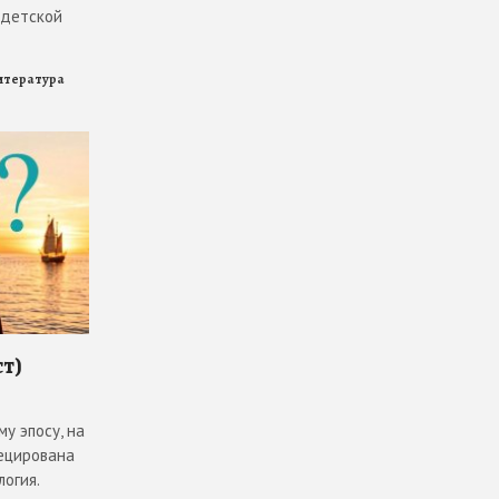
 детской
итература
ст)
у эпосу, на
ецирована
огия.