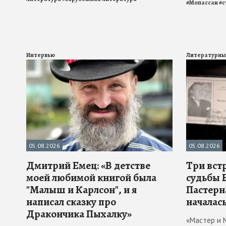
#
Мопассан
#
с
Интервью
Литературны
05.08.2026
05.08.2026
Дмитрий Емец: «В детстве
Три вст
моей любимой книгой была
судьбы 
"Малыш и Карлсон", и я
Пастерн
написал сказку про
началась
Дракончика Пыхалку»
«Мастер и 