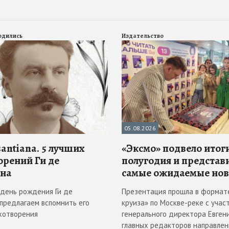
родились
Издательство
05.08.2026
antiana. 5 лучших
«Эксмо» подвело итоги
орений Ги де
полугодия и представ
на
самые ожидаемые но
в день рождения Ги де
Презентация прошла в формат
 предлагаем вспомнить его
круиза» по Москве-реке с учас
хотворения
генерального директора Евгени
главных редакторов направлен