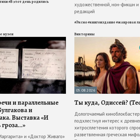
тихи
#
В этот день родились
художественной, нон-фикшн и
редакций
#
Эксмо
#
книгоиздание
#
жанровая л
е музеи
Викторины
05.08.2026
речи и параллельные
Ты куда, Одиссей? (Те
Булгакова и
Дологочаемый киноблокбастер
ака. Выставка «И
подхлестнул интерес к древнем
 гроза...»
хитросплетения которого спро
разветвленная греческая мифол
Маргарита» и «Доктор Живаго»