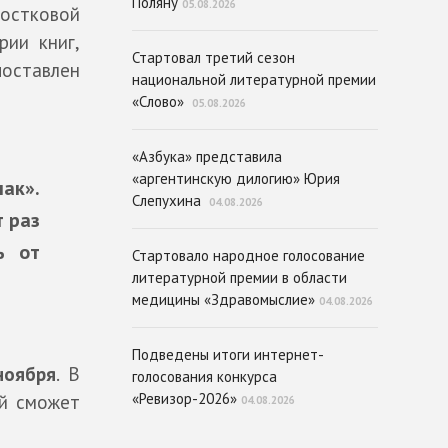
Поляну
05.08.2026
остковой
рии книг,
Стартовал третий сезон
поставлен
национальной литературной премии
«Слово»
05.08.2026
«Азбука» представила
«аргентинскую дилогию» Юрия
ак».
Слепухина
04.08.2026
т раз
ь от
Стартовало народное голосование
литературной премии в области
медицины «Здравомыслие»
04.08.2026
Подведены итоги интернет-
ноября
. В
голосования конкурса
«Ревизор-2026»
ей сможет
04.08.2026