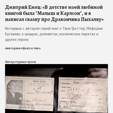
Дмитрий Емец: «В детстве моей любимой
книгой была "Малыш и Карлсон", и я
написал сказку про Дракончика Пыхалку»
Интервью с автором серий книг о Тане Гроттер, Мефодии
Буслаеве, о шнырах, домовятах, космических пиратах и
других героях
#
интервью
#
фантастика
Литературные музеи