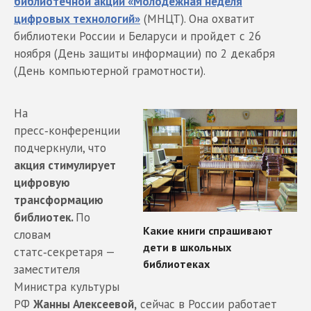
библиотечной акции «Молодежная неделя
цифровых технологий»
(МНЦТ). Она охватит
библиотеки России и Беларуси и пройдет с 26
ноября (День защиты информации) по 2 декабря
(День компьютерной грамотности).
На
пресс‑конференции
подчеркнули, что
акция стимулирует
цифровую
трансформацию
библиотек.
По
словам
статс‑секретаря —
заместителя
Министра культуры
РФ
Жанны Алексеевой,
сейчас в России работает