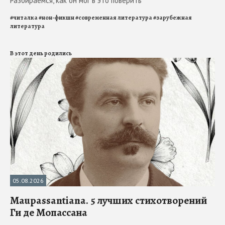
Разбираемся, как он мог в это поверить
#
читалка
#
нон-фикшн
#
современная литература
#
зарубежная
литература
В этот день родились
05.08.2026
Maupassantiana. 5 лучших стихотворений
Ги де Мопассана