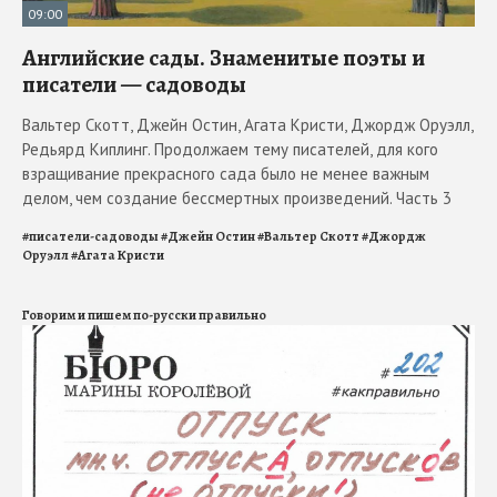
09:00
Английские сады. Знаменитые поэты и
писатели — садоводы
Вальтер Скотт, Джейн Остин, Агата Кристи, Джордж Оруэлл,
Редьярд Киплинг. Продолжаем тему писателей, для кого
взращивание прекрасного сада было не менее важным
делом, чем создание бессмертных произведений. Часть 3
#
писатели-садоводы
#
Джейн Остин
#
Вальтер Скотт
#
Джордж
Оруэлл
#
Агата Кристи
Говорим и пишем по-русски правильно