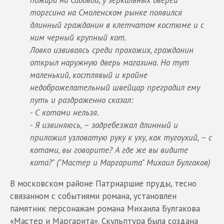
пожара на Садовой, у зеркальных дверей
торгсина на Смоленском рынке появился
длинный гражданин в клетчатом костюме и с
ним черный крупный кот.
Ловко извиваясь среди прохожих, гражданин
открыл наружную дверь магазина. Но тут
маленький, костлявый и крайне
недоброжелательный швейцар преградил ему
путь и раздраженно сказал:
- С котами нельзя.
- Я извиняюсь, – задребезжал длинный и
приложил узловатую руку к уху, как тугоухий, – с
котами, вы говорите? А где же вы видите
кота?" ("Мастер и Маргарита" Михаил Булгаков)
В московском районе Патриаршие пруды, тесно
связанном с событиями романа, установлен
памятник персонажам романа Михаила Булгакова
«Мастер и Маргарита». Скульптура была создана