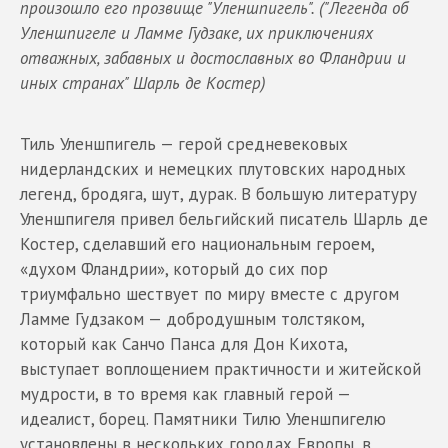
произошло его прозвище "Уленшпигель". ("Легенда об
Уленшпигеле и Ламме Гудзаке, их приключениях
отважных, забавных и достославных во Фландрии и
иных странах" Шарль де Костер)
Тиль Уленшпигель — герой средневековых
нидерландских и немецких плутовских народных
легенд, бродяга, шут, дурак. В большую литературу
Уленшпигеля привел бельгийский писатель Шарль де
Костер, сделавший его национальным героем,
«духом Фландрии», который до сих пор
триумфально шествует по миру вместе с другом
Ламме Гудзаком — добродушным толстяком,
который как Санчо Панса для Дон Кихота,
выступает воплощением практичности и житейской
мудрости, в то время как главный герой —
идеалист, борец. Памятники Тилю Уленшпигелю
установлены в нескольких городах Европы, в