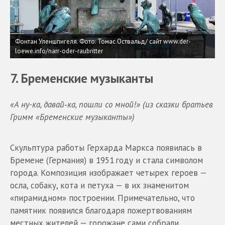
Фонтан Уленшпигеля. Фото: Томас Оствальд/ сайт www.der-
loewe.info/narr-oder-raubritter
7. Бременские музыканты
«А ну-ка, давай‑ка, пошли со мной!» (из сказки братьев
Гримм «Бременские музыканты»)
Скульптура работы Герхарда Маркса появилась в
Бремене (Германия) в 1951 году и стала символом
города. Композиция изображает четырех героев —
осла, собаку, кота и петуха — в их знаменитом
«пирамидном» построении. Примечательно, что
памятник появился благодаря пожертвованиям
местных жителей — горожане сами собрали