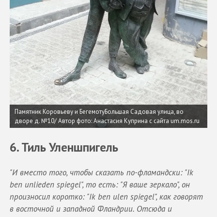
Памятник Коровьеву и БегемотуБольшая Садовая улица, во
дворе д. №10/ Автор фото: Анастасия Куприна с сайта um.mos.ru
6. Тиль Уленшпигель
"И вместо того, чтобы сказать по-фламандски: "Ik
ben unlieden spiegel", то есть: "Я ваше зеркало", он
произносил коротко: "Ik ben ulen spiegel", как говорят
в восточной и западной Фландрии. Отсюда и