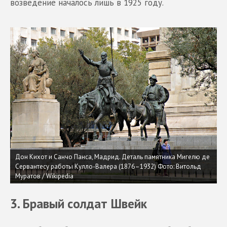
возведение началось лишь в 1925 году.
Дон Кихот и Санчо Панса, Мадрид. Деталь памятника Мигелю де
Сервантесу работы Кулло-Валера (1876–1932)
Фото: Витольд
Муратов / Wikipedia
3. Бравый солдат Швейк