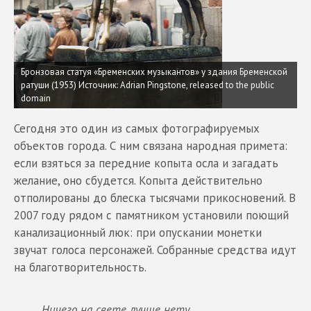
Бронзовая статуя «Бременских музыкантов» у здания Бременской
ратуши (1953) Источник: Adrian Pingstone, released to the public
domain
Сегодня это один из самых фотографируемых
объектов города. С ним связана народная примета:
если взяться за передние копыта осла и загадать
желание, оно сбудется. Копыта действительно
отполированы до блеска тысячами прикосновений. В
2007 году рядом с памятником установили поющий
канализационный люк: при опускании монетки
звучат голоса персонажей. Собранные средства идут
на благотворительность.
Ничего на свете лучше нету,