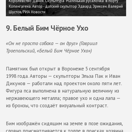
Королевство Дания. Скульптура "Маленькая русалочка" в порту
Копенгагена. Автор - датский скульптор Эдвард Эриксен. Валерий
Шустов/РИА Новости
9. Белый Бим Чёрное Ухо
«Он не просто собака — он друг» (Гавриил
Троепольский, «Белый Бим Чёрное Ухо»)
Памятник был открыт в Воронеже 5 сентября
1998 года. Авторы — скульпторы Эльза Пак и Иван
Дикунов — работали над проектом около пяти лет.
Фигура пса выполнена в натуральную величину из
нержавеющего металла; правое ухо и одна лапа —
из бронзы, что создаёт визуальный контраст.
Бим изображён сидящим на земле в позе ожидания,
словно присматривается к толпе в поисках хозяина.