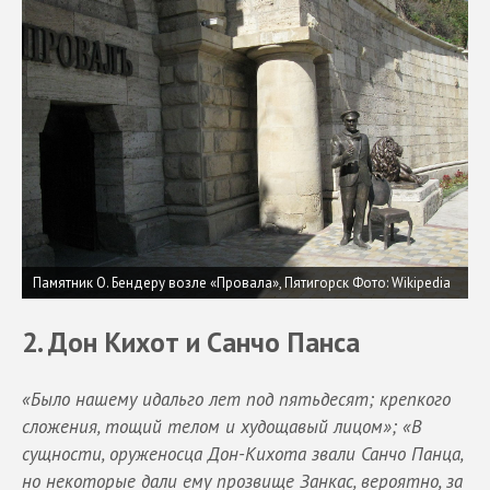
Памятник О. Бендеру возле «Провала», Пятигорск
Фото: Wikipedia
2. Дон Кихот и Санчо Панса
«Было нашему идальго лет под пятьдесят; крепкого
сложения, тощий телом и худощавый лицом»; «В
сущности, оруженосца Дон-Кихота звали Санчо Панца,
но некоторые дали ему прозвище Занкас, вероятно, за