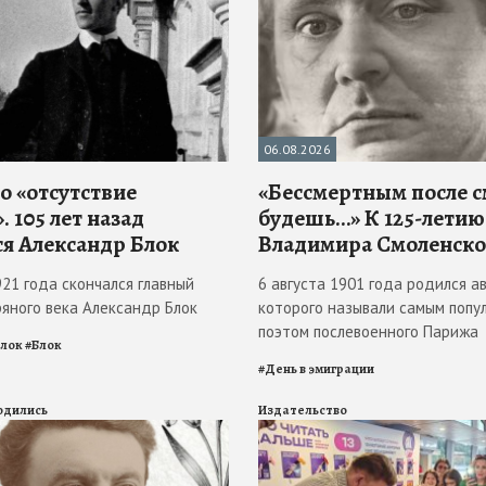
06.08.2026
о «отсутствие
«Бессмертным после 
. 105 лет назад
будешь…» К 125-летию
ся Александр Блок
Владимира Смоленско
921 года скончался главный
6 августа 1901 года родился ав
ряного века Александр Блок
которого называли самым попу
поэтом послевоенного Парижа
Блок
#
Блок
#
День в эмиграции
родились
Издательство