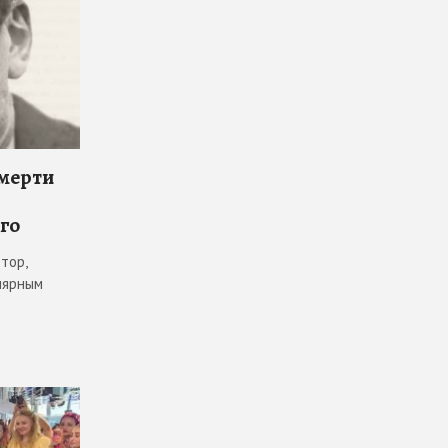
смерти
го
тор,
лярным