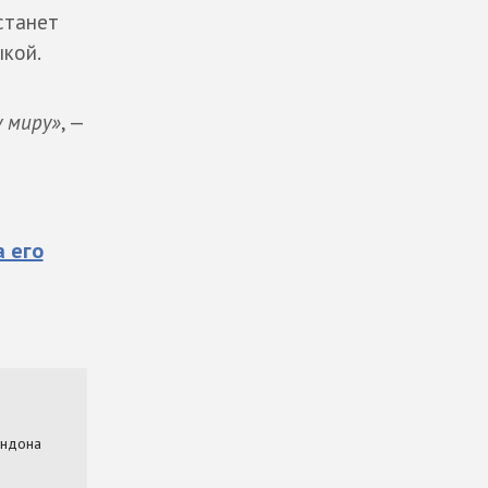
станет
ыкой.
у миру»
, —
а его