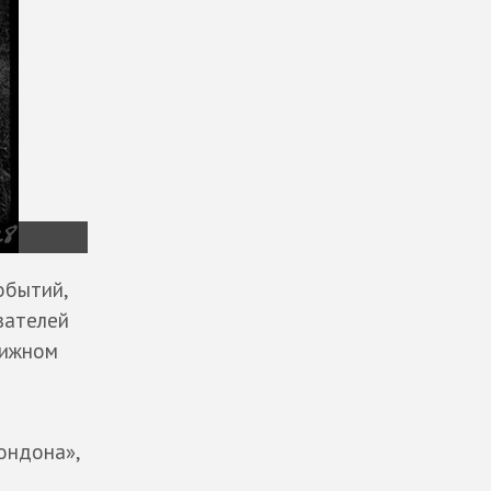
обытий,
вателей
нижном
ондона»,