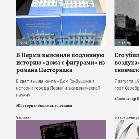
13:24
12:13
В Перми выяснили подлинную
Его убил
историю «дома с фигурами» из
воздуха»
романа Пастернака
скончал
В свет вышла книга «Дом Грибушина в
7 августа 1
истории города Перми и академической
поэт Сереб
науки»
#
Александр 
#
Пастернак
#
книжные новинки
Читалка
В этот день 