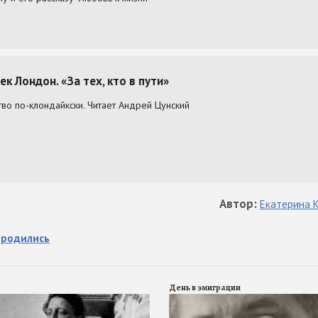
Автор
:
Екатерина
 родились
День в эмиграции