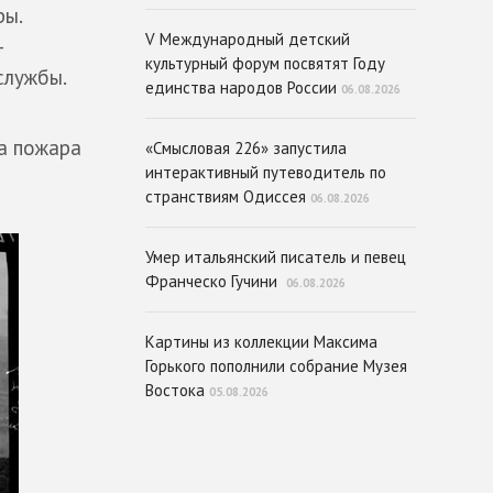
ры.
V Международный детский
—
культурный форум посвятят Году
службы.
единства народов России
06.08.2026
а пожара
«Смысловая 226» запустила
интерактивный путеводитель по
странствиям Одиссея
06.08.2026
Умер итальянский писатель и певец
Франческо Гучини
06.08.2026
Картины из коллекции Максима
Горького пополнили собрание Музея
Востока
05.08.2026