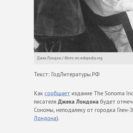
Джек Лондон / Фото: en.wikipedia.org
Текст: ГодЛитературы.РФ
Как
сообщает
издание The Sonoma Ind
писателя
Джека Лондона
будет отмеча
Сономы, неподалеку от городка Глен-
Лондона
).