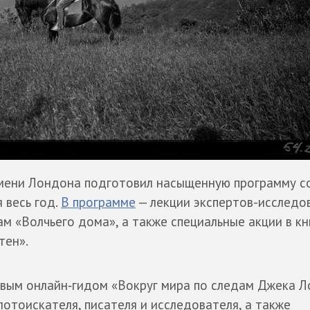
имени Лондона подготовил насыщенную программу с
 весь год.
В программе
— лекции экспертов-исследо
ам «Волчьего дома», а также специальные акции в к
тен».
новым онлайн‑гидом «Вокруг мира по следам Джека Л
отоискателя, писателя и исследователя, а также