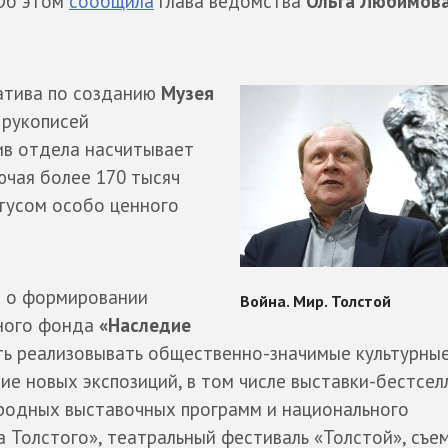
 Об этом
сообщила
глава ведомства
Ольга
Любимов
атива по созданию
Музея
 рукописей
ив отдела насчитывает
ючая более 170 тысяч
атусом особо ценного
е о формировании
ного фонда
«Наследие
ть реализовывать общественно-значимые культурны
ие новых экспозиций, в том числе выставки-бестсел
ародных выставочных программ и национального
 Толстого», театральный фестиваль «Толстой», съе