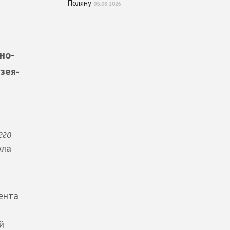
Поляну
05.08.2026
но-
зея-
его
ула
ента
й