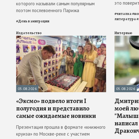
это повери
которого называли самым популярным
поэтом послевоенного Парижа
#
читалка
#
но
литература
#
#
День в эмиграции
Издательство
Интервью
05.08.2026
05.08.2026
«Эксмо» подвело итоги I
Дмитрий
полугодия и представило
моей лю
самые ожидаемые новинки
"Малыш 
написал
Презентация прошла в формате «книжного
Драконч
круиза» по Москве-реке с участием