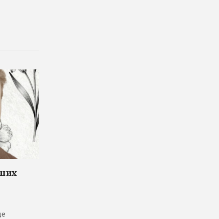
чших
де