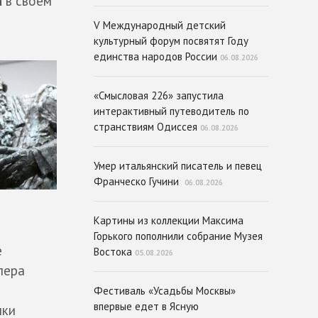
а
в своем
V Международный детский
культурный форум посвятят Году
единства народов России
06.08.2026
«Смысловая 226» запустила
интерактивный путеводитель по
странствиям Одиссея
06.08.2026
Умер итальянский писатель и певец
Франческо Гучини
06.08.2026
Картины из коллекции Максима
Горького пополнили собрание Музея
е
Востока
05.08.2026
лера
Фестиваль «Усадьбы Москвы»
впервые едет в Ясную
мки