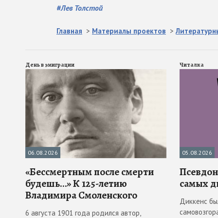
#
Лев Толстой
Главная
>
Материалы проектов
>
Литературн
День в эмиграции
Читалка
06.08.2026
05.08.2026
«Бессмертным после смерти
Псевдона
будешь…» К 125-летию
самых д
Владимира Смоленского
Диккенс бы
самовозгора
6 августа 1901 года родился автор,