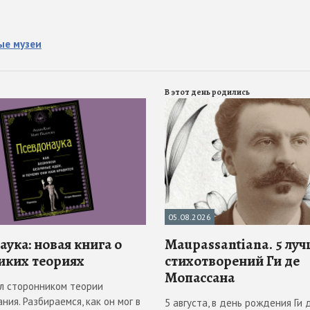
ые музеи
В этот день родились
05.08.2026
ука: новая книга о
Maupassantiana. 5 лу
иких теориях
стихотворений Ги де
Мопассана
л сторонником теории
ния. Разбираемся, как он мог в
5 августа, в день рождения Ги 