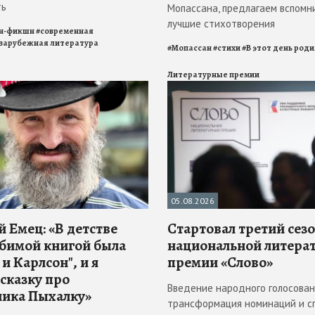
ть
Мопассана, предлагаем вспомн
лучшие стихотворения
н-фикшн
#
современная
зарубежная литература
#
Мопассан
#
стихи
#
В этот день род
Литературные премии
05.08.2026
 Емец: «В детстве
Стартовал третий сез
бимой книгой была
национальной литера
и Карлсон", и я
премии «Слово»
 сказку про
Введение народного голосован
ика Пыхалку»
трансформация номинаций и с