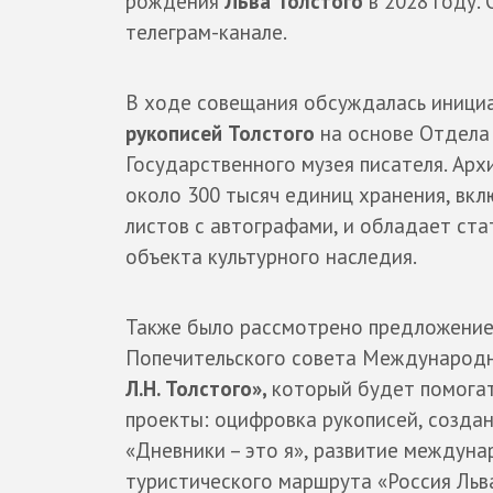
рождения
Льва Толстого
в 2028 году.
телеграм-канале.
В ходе совещания обсуждалась иници
рукописей Толстого
на основе Отдела
Государственного музея писателя. Арх
около 300 тысяч единиц хранения, вкл
листов с автографами, и обладает ст
объекта культурного наследия.
Также было рассмотрено предложени
Попечительского совета Международ
Л.Н. Толстого»,
который будет помога
проекты: оцифровка рукописей, создан
«Дневники – это я», развитие междун
туристического маршрута «Россия Льва