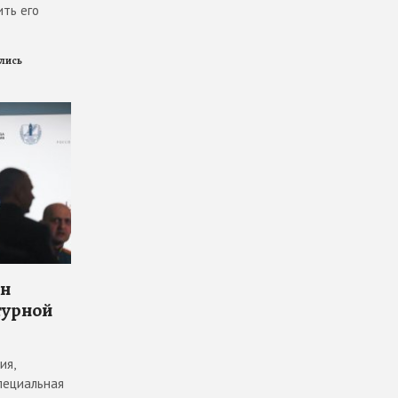
ить его
ились
он
турной
ия,
пециальная