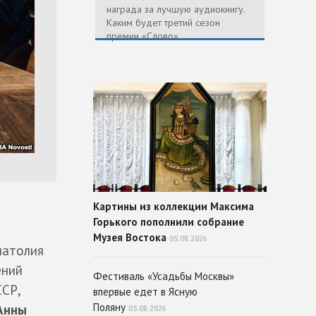
награда за лучшую аудиокнигу.
Каким будет третий сезон
премии «Слово»
Картины из коллекции Максима
Горького пополнили собрание
Музея Востока
05.08.2026
натолия
ений
Фестиваль «Усадьбы Москвы»
ССР,
впервые едет в Ясную
Поляну
Анны
05.08.2026