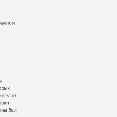
язычном
ы
торых
рителям
ывают
ины был