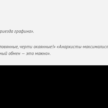
риезда графина».
 оловянные, черти окаянные!» «Анархисты-максималис
ный обмен — это можно».