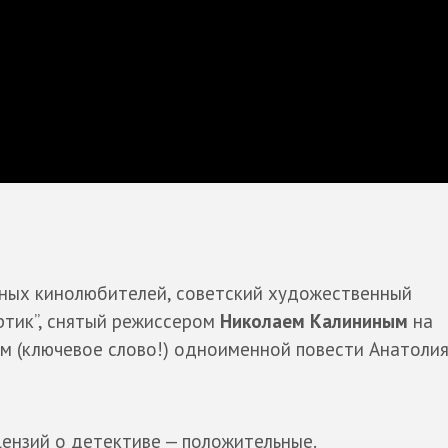
нных кинолюбителей, советский художественный
ртик”, снятый режиссером
Николаем Калининым
на
ам (ключевое слово!) одноименной повести Анатоли
цензий о детективе — положительные.