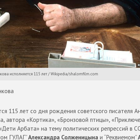
ова исполняется 115 лет / Wikipedia/shalomfilm.com
нкова
тся 115 лет со дня рождения советского писателя А
а, автора «Кортика», «Бронзовой птицы», «Приключ
«Дети Арбата» на тему политических репрессий в С
гом ГУЛАГ”
Александра Солженицына
и “Реквиемом”