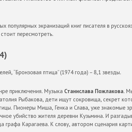
ых популярных экранизаций книг писателя в русско
 стоит пересмотреть.
4)
ей, “Бронзовая птица” (1974 года) – 8,1 звезды.
нре приключения. Музыка
Станислава Пожлакова
. М
натолия Рыбакова, дети ищут сокровища, секрет ко
ицы. Пионеры Миша, Генка и Слава, уже знакомые з
очное убийство жителя деревни Кузьмина. И разгад
а графа Карагаева. К слову, автором сценария карт