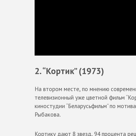
2. “Кортик” (1973)
На втором месте, по мнению совреме
телевизионный уже цветной фильм “Ко
киностудии “Беларусьфильм” по мотив
Рыбакова.
Кортику дают 8 звезд, 94 процента ре