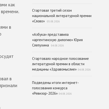
ами как
Стартовал третий сезон
 времени.
национальной литературной премии
«Слово»
05.08.2026
лями в
о
«Азбука» представила
«аргентинскую дилогию» Юрия
Слепухина
04.08.2026
осудят
Стартовало народное голосование
литературной премии в области
медицины «Здравомыслие»
04.08.2026
овал в
Подведены итоги интернет-
признали
голосования конкурса
«Ревизор-2026»
04.08.2026
м