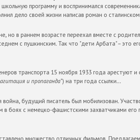
 школьную программу и воспринимался современник
олнил дело своей жизни написав роман о сталинском
не, но в раннем возрасте переехал вместе с родите
седнем с пушкинским. Так что "дети Арбата" – это ег
неров транспорта 15 ноября 1933 года арестуют и 
агитация и пропаганда
") на три года ссылки...
 война, будущий писатель был мобилизован. Участв
м в боях с немецко-фашистскими захватчиками его 
оставлено множество отличных фильмов. Предлагае