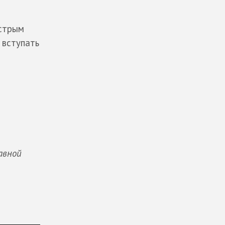
острым
 вступать
авной