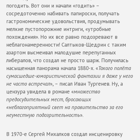
погодить. Вот они и начали «годить» –
сосредоточенно набивать папироски, получать
гастрономические удовольствия, продумывать
мелкие пустопорожние интриги, «утробные
похождения». Но их все равно подозревают в
неблагонамеренности! Салтыков-Щедрин с таким
азартом высмеивал малодушие перепуганных
либералов, что создал не просто шарж. Получилась
насыщенная панорама начала 1880-х. «
Такого полёта
сумасшедше-юмористической фантазии я даже у него
не часто встречал
», – писал Иван Тургенев. Ну, а
цензура увидела в романе «
множество
предосудительных мест, бросающих
«неблагоприятный свет на правительство за его
неуместную подозрительность
».
В 1970-е Сергей Михалков создал инсценировку