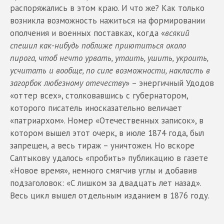
распоряжались в этом краю. И что же? Как только
возникла возможность нажиться на формировании
ополчения и военных поставках, когда «
всякий
спешил как-нибудь поближе приютиться около
пирога, чтоб нечто урвать, утаить, ушить, укроить,
усчитать и вообще, по силе возможности, накласть в
загорбок любезному отечеству
» – энергичный Удодов
«оттер всех», столковавшись с губернатором,
которого писатель иносказательно величает
«патриархом». Номер «Отечественных записок», в
котором вышел этот очерк, в июле 1874 года, был
запрещен, а весь тираж – уничтожен. Но вскоре
Салтыкову удалось «пробить» публикацию в газете
«Новое время», немного смягчив углы и добавив
подзаголовок: «С лишком за двадцать лет назад».
Весь цикл вышел отдельным изданием в 1876 году.