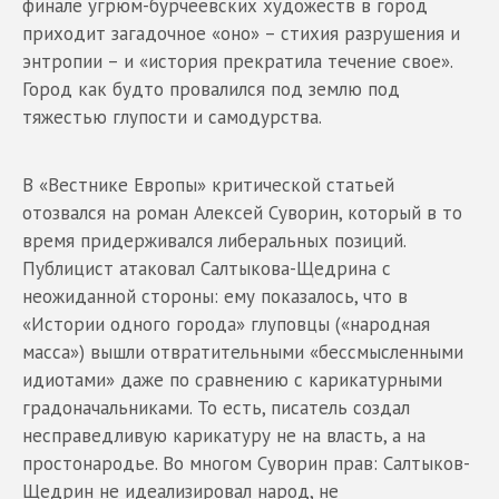
финале угрюм-бурчеевских художеств в город
приходит загадочное «оно» – стихия разрушения и
энтропии – и «история прекратила течение свое».
Город как будто провалился под землю под
тяжестью глупости и самодурства.
В «Вестнике Европы» критической статьей
отозвался на роман Алексей Суворин, который в то
время придерживался либеральных позиций.
Публицист атаковал Салтыкова-Щедрина с
неожиданной стороны: ему показалось, что в
«Истории одного города» глуповцы («народная
масса») вышли отвратительными «бессмысленными
идиотами» даже по сравнению с карикатурными
градоначальниками. То есть, писатель создал
несправедливую карикатуру не на власть, а на
простонародье. Во многом Суворин прав: Салтыков-
Щедрин не идеализировал народ, не