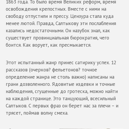
1863 года. То было время Великих реформ, время
освобождения крепостных. Вместе с ними на
свободу отпустили и прессу. Цензура стала куда
менее лютой. Правда, Салтыкову эти послабления
казались недостаточными. Он назубок знал, как
существует провинциальная бюрократия, чего
боится. Как ворует, как пресмыкается.
Этот испытанный жанр принес сатирику успех. 12
рассказов (очерков? фельетонов? точное
определение жанра не столь важно) написаны на
грани дозволенного. Ядовитые издевки и точные
наблюдения, сгущенные до гротеска, можно найти
на каждой странице. Это танцующий, всесильный
Салтыков. С первых фраз он берет нас за плечи – и
трясет, поймав волну смеха.