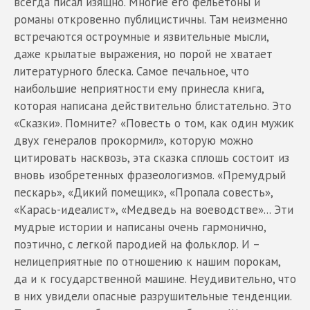
всегда писал изящно. Многие его фельетоны и
романы откровенно публицистичны. Там неизменно
встречаются остроумные и язвительные мысли,
даже крылатые выражения, но порой не хватает
литературного блеска. Самое печальное, что
наибольшие неприятности ему принесла книга,
которая написана действительно блистательно. Это
«Сказки». Помните? «Повесть о том, как один мужик
двух генералов прокормил», которую можно
цитировать насквозь, эта сказка сплошь состоит из
вновь изобретенных фразеологизмов. «Премудрый
пескарь», «Дикий помещик», «Пропала совесть»,
«Карась-идеалист», «Медведь на воеводстве»... Эти
мудрые истории и написаны очень гармонично,
поэтично, с легкой пародией на фольклор. И –
нелицеприятные по отношению к нашим порокам,
да и к государственной машине. Неудивительно, что
в них увидели опасные разрушительные тенденции.