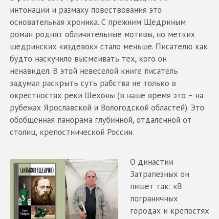
интонации и размаху повествования это
основательная хроника. С прежним Щедриным
роман роднят обличительные мотивы, но метких
щедринских «издевок» стало меньше. Писателю как
будто наскучило высмеивать тех, кого он
ненавидел. В этой невеселой книге писатель
задумал раскрыть суть рабства не только в
окрестностях реки Шехоны (в наше время это – на
рубежах Ярославской и Вологодской областей). Это
обобщенная панорама глубинной, отдаленной от
столиц, крепостнической России.
О династии
Затрапезных он
пишет так: «В
пограничных
городах и крепостях