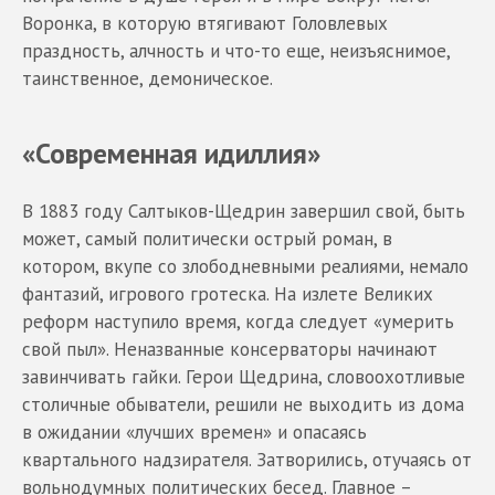
Воронка, в которую втягивают Головлевых
праздность, алчность и что-то еще, неизъяснимое,
таинственное, демоническое.
«Современная идиллия»
В 1883 году Салтыков-Щедрин завершил свой, быть
может, самый политически острый роман, в
котором, вкупе со злободневными реалиями, немало
фантазий, игрового гротеска. На излете Великих
реформ наступило время, когда следует «умерить
свой пыл». Неназванные консерваторы начинают
завинчивать гайки. Герои Щедрина, словоохотливые
столичные обыватели, решили не выходить из дома
в ожидании «лучших времен» и опасаясь
квартального надзирателя. Затворились, отучаясь от
вольнодумных политических бесед. Главное –