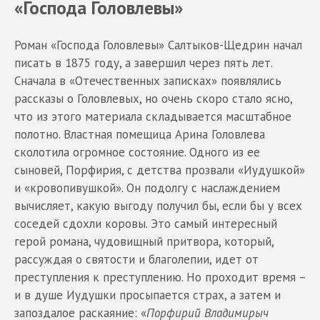
«Господа Головлевы»
Роман «Господа Головлевы» Салтыков-Щедрин начал
писать в 1875 году, а завершил через пять лет.
Сначала в «Отечественных записках» появлялись
рассказы о Головлевых, но очень скоро стало ясно,
что из этого материала складывается масштабное
полотно. Властная помещица Арина Головлева
сколотила огромное состояние. Одного из ее
сыновей, Порфирия, с детства прозвали «Иудушкой»
и «кровопивушкой». Он подолгу с наслаждением
вычисляет, какую выгоду получил бы, если бы у всех
соседей сдохли коровы. Это самый интересный
герой романа, чудовищный притвора, который,
рассуждая о святости и благолепии, идет от
преступления к преступлению. Но проходит время –
и в душе Иудушки просыпается страх, а затем и
запоздалое раскаяние: «
Порфирий Владимирыч