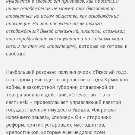
нуждается в свободе от призраков, как простец, и
ничье освобождение не может так благотворно
отозваться на целом обществе, как освобождение
простеца». Но что нас ждет после такого
освобождения? Вывод отважный, писатель осознавал,
что «пробуждение масс» ударит и по сильным мира
сего, и по тем же «простецам
», которые не готовы к
свободе.
Наибольший резонанс получил очерк «Тяжелый год»,
в котором речь идет о воровстве в годы Крымской
войны, в захолустной губернии, отдаленной от
театра военных действий, «Отечество — это
святыня!» – провозглашает управляющий палатой
государственных имуществ Удодов, «бюрократ
новейшего закала», «пионер». Он – сторонник
реформ, критик устаревших мастодонтов,
крепостников, которые еще недавно всем