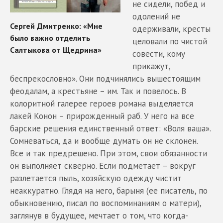
не сидели, побед и
одолений не
одерживали, кресты
целовали по чистой
совести, кому
прикажут,
беспрекословно». Они подчинялись вышестоящим
феодалам, а крестьяне – им. Так и повелось. В
колоритной галерее героев романа выделяется
лакей Конон – прирожденный раб. У него на все
барские решения единственный ответ: «Воля ваша».
Сомневаться, да и вообще думать он не склонен.
Все и так предрешено. При этом, свои обязанности
он выполняет скверно. Если подметает – вокруг
разлетается пыль, хозяйскую одежду чистит
неаккуратно. Глядя на него, барыня (ее писатель, по
обыкновению, писал по воспоминаниям о матери),
заглянув в будущее, мечтает о том, что когда-