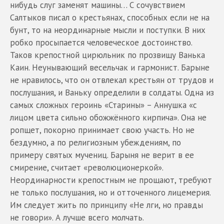
нибудь слуг заменят машины… С сочувствием
Салтыков писал о крестьянах, способных если не на
бунт, то на неординарные мысли и поступки. В них
робко просыпается человеческое достоинство.
Таков крепостной цирюльник по прозвищу Ванька
Каин. Неунывающий весельчак и гармонист. Барыне
не нравилось, что он отвлекал крестьян от трудов и
послушания, и Ваньку определили в солдаты. Одна из
самых сложных героинь «Старины» – Аннушка «с
лицом цвета сильно обожжённого кирпича». Она не
ропщет, покорно принимает свою участь. Но не
бездумно, а по религиозным убеждениям, по
примеру святых мучениц. Барыня не верит в ее
смирение, считает «революционеркой».
Неординарности крепостным не прощают, требуют
не только послушания, но и отточенного лицемерия.
Им следует жить по принципу «Не лги, но правды
не говори». А лучше всего молчать.