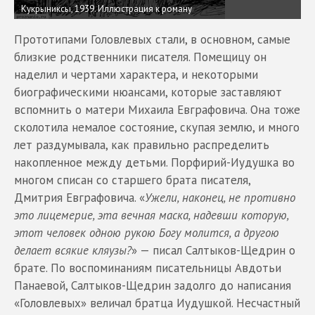
Кукрыниксы, 1939. Иллюстрация к роману
Прототипами Головлевых стали, в основном, самые
близкие родственники писателя. Помещицу он
наделил и чертами характера, и некоторыми
биографическими нюансами, которые заставляют
вспомнить о матери Михаила Евграфовича. Она тоже
сколотила немалое состояние, скупая землю, и много
лет раздумывала, как правильно распределить
накопленное между детьми. Порфирий-Иудушка во
многом списан со старшего брата писателя,
Дмитрия Евграфовича. «
Ужели, наконец, не противно
это лицемерие, эта вечная маска, надевши которую,
этот человек одною рукою Богу молится, а другою
делает всякие кляузы?
» — писал Салтыков-Щедрин о
брате. По воспоминаниям писательницы Авдотьи
Панаевой, Салтыков-Щедрин задолго до написания
«Головлевых» величал братца Иудушкой. Несчастный