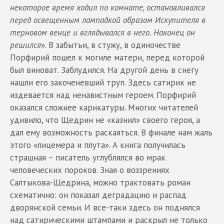
некоторое время ходил по комнате, останавливался
перед освещенным лампадкой образом Искупителя в
терновом венце и вглядывался в него. Наконец он
решился
». В забытьи, в стужу, в одиночестве
Порфирий пошел к могиле матери, перед которой
был виноват. Заблудился. На другой день в снегу
нашли его закоченевший труп. Здесь сатирик не
издевается над ненавистным героем. Порфирий
оказался сложнее карикатуры. Многих читателей
удивило, что Щедрин не «казнил» своего героя, а
дал ему возможность раскаяться. В финале нам жаль
этого «лицемера и плута». А книга получилась
страшная – писатель углублялся во мрак
человеческих пороков. Зная о воззрениях
Салтыкова-Щедрина, можно трактовать роман
схематично: он показал деградацию и распад
дворянской семьи. И все-таки здесь он поднялся
над сатирическими штампами и раскрыл не только