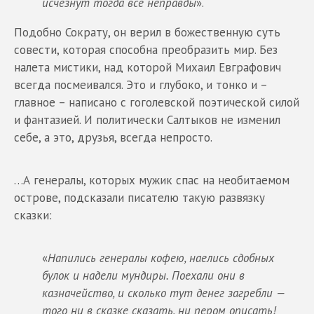
исчезнут тогда все неправды
».
Подобно Сократу, он верил в божественную суть
совести, которая способна преобразить мир. Без
налета мистики, над которой Михаил Евграфович
всегда посмеивался. Это и глубоко, и тонко и –
главное – написано с гоголевской поэтической силой
и фантазией. И политически Салтыков не изменил
себе, а это, друзья, всегда непросто.
…А генералы, которых мужик спас на необитаемом
острове, подсказали писателю такую развязку
сказки:
«
Напились генералы кофею, наелись сдобных
булок и надели мундиры. Поехали они в
казначейство, и сколько тут денег загребли —
того ни в сказке сказать, ни пером описать!