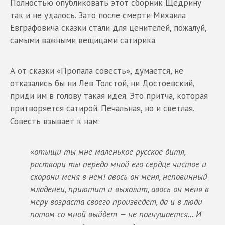
Полностью опубликовать этот сборник Щедрину
так и не удалось. Зато после смерти Михаила
Евграфовича сказки стали для ценителей, пожалуй,
самыми важными вещицами сатирика.
А от сказки «Пропала совесть», думается, не
отказались бы ни Лев Толстой, ни Достоевский,
приди им в голову такая идея. Это притча, которая
притворяется сатирой. Печальная, но и светлая.
Совесть взывает к нам:
«
отыщи ты мне маленькое русское дитя,
раствори ты передо мной его сердце чистое и
схорони меня в нем! авось он меня, неповинный
младенец, приютит и выхолит, авось он меня в
меру возраста своего произведет, да и в люди
потом со мной выйдет — не погнушается… И