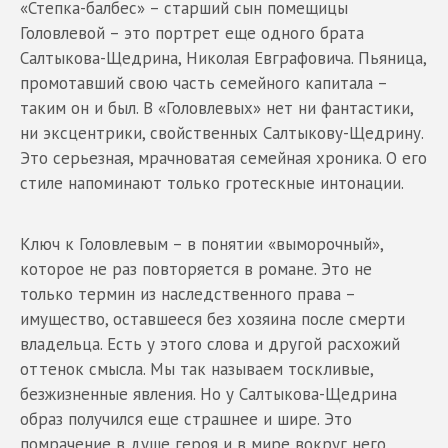
«Степка-балбес» – старший сын помещицы
Головлевой – это портрет еще одного брата
Салтыкова-Щедрина, Николая Евграфовича. Пьяница,
промотавший свою часть семейного капитала –
таким он и был. В «Головлевых» нет ни фантастики,
ни эксцентрики, свойственных Салтыкову-Щедрину.
Это серьезная, мрачноватая семейная хроника. О его
стиле напоминают только гротескные интонации.
Ключ к Головлевым – в понятии «выморочный»,
которое не раз повторяется в романе. Это не
только термин из наследственного права –
имущество, оставшееся без хозяина после смерти
владельца. Есть у этого слова и другой расхожий
оттенок смысла. Мы так называем тоскливые,
безжизненные явления. Но у Салтыкова-Щедрина
образ получился еще страшнее и шире. Это
помрачение в душе героя и в мире вокруг него.