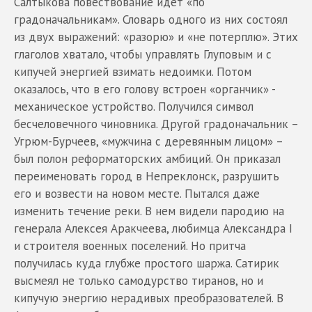
Салтыкова повествование идет «по
градоначальникам». Словарь одного из них состоял
из двух выражений: «разорю» и «не потерплю». Этих
глаголов хватало, чтобы управлять Глуповым и с
кипучей энергией взимать недоимки. Потом
оказалось, что в его голову встроен «органчик» -
механическое устройство. Получился символ
бесчеловечного чиновника. Другой градоначальник –
Угрюм-Бурчеев, «мужчина с деревянным лицом» –
был полон реформаторских амбиций. Он приказал
переименовать город в Непреклонск, разрушить
его и возвести на новом месте. Пытался даже
изменить течение реки. В нем видели пародию на
генерала Алексея Аракчеева, любимца Александра I
и строителя военных поселений. Но притча
получилась куда глубже простого шаржа. Сатирик
высмеял не только самодурство тиранов, но и
кипучую энергию нерадивых преобразователей. В