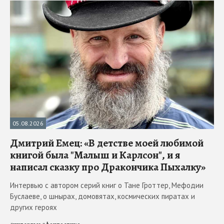
05.08.2026
Дмитрий Емец: «В детстве моей любимой
книгой была "Малыш и Карлсон", и я
написал сказку про Дракончика Пыхалку»
Интервью с автором серий книг о Тане Гроттер, Мефодии
Буслаеве, о шнырах, домовятах, космических пиратах и
других героях