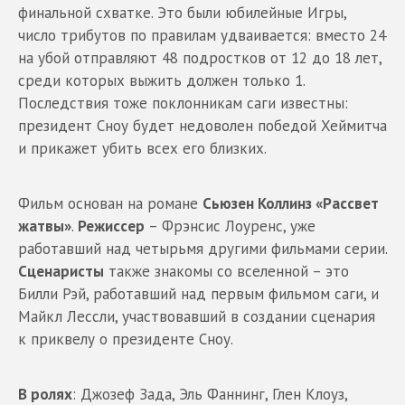
финальной схватке. Это были юбилейные Игры,
число трибутов по правилам удваивается: вместо 24
на убой отправляют 48 подростков от 12 до 18 лет,
среди которых выжить должен только 1.
Последствия тоже поклонникам саги известны:
президент Сноу будет недоволен победой Хеймитча
и прикажет убить всех его близких.
Фильм основан на романе
Сьюзен Коллинз «Рассвет
жатвы»
.
Режиссер
– Фрэнсис Лоуренс, уже
работавший над четырьмя другими фильмами серии.
Сценаристы
также знакомы со вселенной – это
Билли Рэй, работавший над первым фильмом саги, и
Майкл Лессли, участвовавший в создании сценария
к приквелу о президенте Сноу.
В ролях
: Джозеф Зада, Эль Фаннинг, Глен Клоуз,