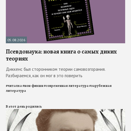
05.08.2026
Псевдонаука: новая книга о самых диких
теориях
Диккенс был сторонником теории самовозгорания.
Разбираемся, как он мог в это поверить
#
читалка
#
нон-фикшн
#
современная литература
#
зарубежная
литература
В этот день родились