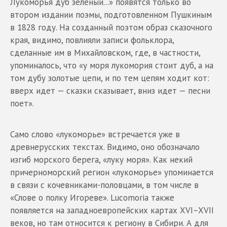
Лукоморья дуб зеленый...» появятся только во
втором издании поэмы, подготовленном Пушкиным
в 1828 году. На созданный поэтом образ сказочного
края, видимо, повлияли записи фольклора,
сделанные им в Михайловском, где, в частности,
упоминалось, что «у моря лукомория стоит дуб, а на
том дубу золотые цепи, и по тем цепям ходит кот:
вверх идет — сказки сказывает, вниз идет — песни
поет».
Само слово «лукоморье» встречается уже в
древнерусских текстах. Видимо, оно обозначало
изгиб морского берега, «луку моря». Как некий
причерноморский регион «лукоморье» упоминается
в связи с кочевниками-половцами, в том числе в
«Слове о полку Игореве». Lucomoria также
появляется на западноевропейских картах XVI–XVII
веков, но там относится к региону в Сибири. А для