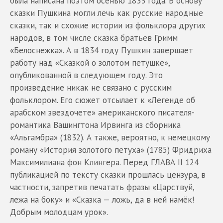
была написана поэтом осенью 1833 года. В основу
сказки Пушкина могли лечь как русские народные
сказки, так и схожие истории из фольклора других
народов, в том числе сказка братьев Гримм
«Белоснежка». А в 1834 году Пушкин завершает
работу над «Сказкой о золотом петушке»,
опубликованной в следующем году. Это
произведение никак не связано с русским
фольклором. Его сюжет отсылает к «Легенде об
арабском звездочете» американского писателя-
романтика Вашингтона Ирвинга из сборника
«Альгамбра» (1832). А также, вероятно, к немецкому
роману «История золотого петуха» (1785) Фридриха
Максимилиана фон Клингера. Перед ГЛАВА II 124
публикацией по тексту сказки прошлась цензура, в
частности, запретив печатать фразы «Царствуй,
лежа на боку» и «Сказка — ложь, да в ней намёк!
Добрым молодцам урок».