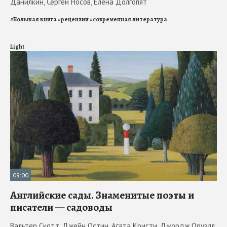
Данилкин, Сергей Носов, Елена Долгопят
#
Большая книга
#
рецензии
#
современная литература
Light
09:00
Английские сады. Знаменитые поэты и
писатели — садоводы
Вальтер Скотт, Джейн Остин, Агата Кристи, Джордж Оруэлл,