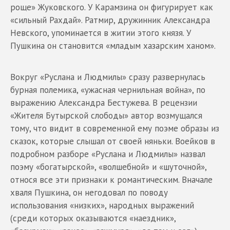
роще» Жуковского. У Карамзина он фигурирует как
«сильный Рахдай». Ратмир, дружинник Александра
Невского, упоминается в житии этого князя. У
Пушкина он становится «младым хазарским ханом».
Вокруг «Руслана и Людмилы» сразу развернулась
бурная полемика, «ужасная чернильная война», по
выражению Александра Бестужева. В рецензии
«Жителя Бутырской слободы» автор возмущался
тому, что видит в современной ему поэме образы из
сказок, которые слышал от своей няньки. Воейков в
подробном разборе «Руслана и Людмилы» назвал
поэму «богатырской», «волшебной» и «шуточной»,
относя все эти признаки к романтическим. Вначале
хваля Пушкина, он негодовал по поводу
использования «низких», народных выражений
(среди которых оказываются «наездник»,