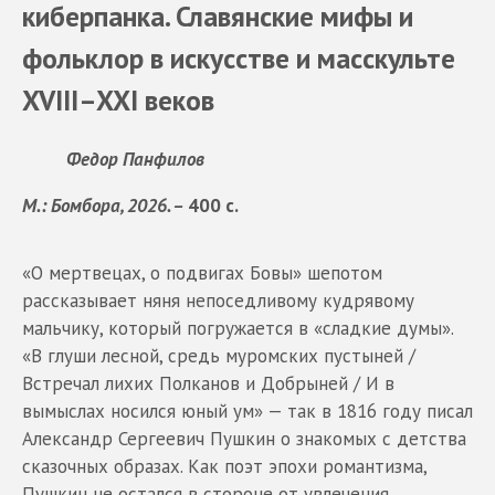
киберпанка. Славянские мифы и
фольклор в искусстве и масскульте
XVIII–XXI веков
Федор Панфилов
М.: Бомбора, 2026. –
400 с.
«О мертвецах, о подвигах Бовы» шепотом
рассказывает няня непоседливому кудрявому
мальчику, который погружается в «сладкие думы».
«В глуши лесной, средь муромских пустыней /
Встречал лихих Полканов и Добрыней / И в
вымыслах носился юный ум» — так в 1816 году писал
Александр Сергеевич Пушкин о знакомых с детства
сказочных образах. Как поэт эпохи романтизма,
Пушкин не остался в стороне от увлечения