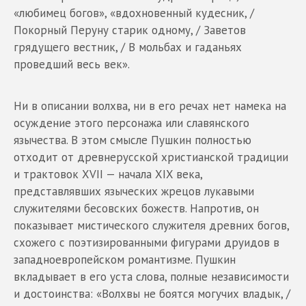
«любимец богов», «вдохновенный кудесник, /
Покорный Перуну старик одному, / Заветов
грядущего вестник, / В мольбах и гаданьях
проведший весь век».
Ни в описании волхва, ни в его речах нет намека на
осуждение этого персонажа или славянского
язычества. В этом смысле Пушкин полностью
отходит от древнерусской христианской традиции
и трактовок XVII — начала XIX века,
представлявших языческих жрецов лукавыми
служителями бесовских божеств. Напротив, он
показывает мистического служителя древних богов,
схожего с поэтизированными фигурами друидов в
западноевропейском романтизме. Пушкин
вкладывает в его уста слова, полные независимости
и достоинства: «Волхвы не боятся могучих владык, /