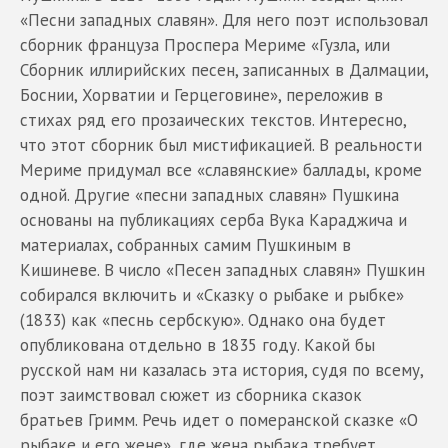
«Песни западных славян». Для него поэт использовал
сборник француза Проспера Мериме «Гузла, или
Сборник иллирийских песен, записанных в Далмации,
Боснии, Хорватии и Герцеговине», переложив в
стихах ряд его прозаических текстов. Интересно,
что этот сборник был мистификацией. В реальности
Мериме придумал все «славянские» баллады, кроме
одной. Другие «песни западных славян» Пушкина
основаны на публикациях серба Вука Караджича и
материалах, собранных самим Пушкиным в
Кишиневе. В число «Песен западных славян» Пушкин
собирался включить и «Сказку о рыбаке и рыбке»
(1833) как «песнь сербскую». Однако она будет
опубликована отдельно в 1835 году. Какой бы
русской нам ни казалась эта история, судя по всему,
поэт заимствовал сюжет из сборника сказок
братьев Гримм. Речь идет о померанской сказке «О
рыбаке и его жене», где жена рыбака требует