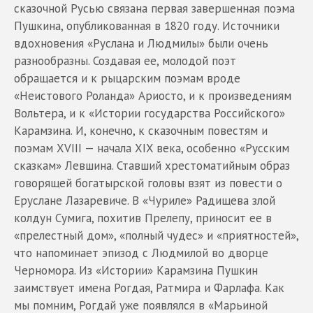
сказочной Русью связана первая завершенная поэма
Пушкина, опубликованная в 1820 году. Источники
вдохновения «Руслана и Людмилы» были очень
разнообразны. Создавая ее, молодой поэт
обращается и к рыцарским поэмам вроде
«Неистового Роланда» Ариосто, и к произведениям
Вольтера, и к «Истории государства Российского»
Карамзина. И, конечно, к сказочным повестям и
поэмам XVIII — начала XIX века, особенно «Русским
сказкам» Левшина. Ставший хрестоматийным образ
говорящей богатырской головы взят из повести о
Еруслане Лазаревиче. В «Чуриле» Радищева злой
колдун Сумига, похитив Прелепу, приносит ее в
«прелестный дом», «полный чудес» и «приятностей»,
что напоминает эпизод с Людмилой во дворце
Черномора. Из «Истории» Карамзина Пушкин
заимствует имена Рогдая, Ратмира и Фарлафа. Как
мы помним, Рогдай уже появлялся в «Марьиной