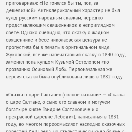
приговаривая: «Не гонялся бы ты, поп, за
дешевизной». Антиклерикальный характер не был
чужд русским народным сказкам, нередко
представляющим священников в неприглядном
свете. Однако очевидно, что сказку о жадном
священнике и бесе николаевская цензура не
пропустила бы в печать в оригинальном виде.
Жуковский, все же напечатавший сказку в 1840 году,
заменил попа купцом Кузьмой Остолопом «по
прозванию Осиновый Лоб». Первоначальная же
версия сказки была опубликована лишь в 1882 году.
«Сказка о царе Салтане» (полное название — «Сказка
о царе Салтане, о сыне его славном и могучем
богатыре князе Гвидоне Салтановиче и о
прекрасной царевне Лебеди»), написанная в 1831
году, во многом переосмысляет наследие сказочных
повестей XVIII века, но стилистически куда ближе к