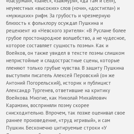
«басурман», «занес», «зажмуря», «да там и сел»),
неуместных «высоких» слов («очи», «достигла») и
«мужицких» рифм. За грубость и чрезмерную
близость к фольклору осуждал Пушкина и
рецензент из «Невского зрителя»: «В Руслане более
грубое простонародное волшебство, а не чудесное,
которое составляет сущность поэмы». Как и
Воейков, он также увидел в тексте поэмы слишком
непристойные и сладострастные сцены, которые
пленяют только грубые чувства. В защиту Пушкина
выступили писатель Алексей Перовский (он же
Антоний Погорельский), историк и публицист
Александр Тургенев, ответившие на критику
Воейкова. Многие, как Николай Михайлович
Карамзин, восприняли поэму скорее
снисходительно. Впрочем, так позже оценивал свое
раннее произведение, «труд игривый», и сам
Пушкин. Бесконечно цитируемые строки «У