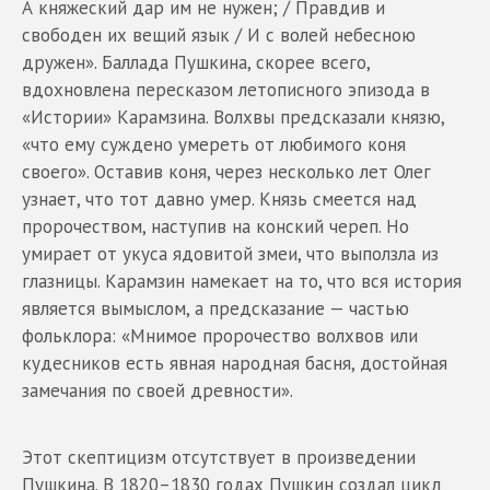
А княжеский дар им не нужен; / Правдив и
свободен их вещий язык / И с волей небесною
дружен». Баллада Пушкина, скорее всего,
вдохновлена пересказом летописного эпизода в
«Истории» Карамзина. Волхвы предсказали князю,
«что ему суждено умереть от любимого коня
своего». Оставив коня, через несколько лет Олег
узнает, что тот давно умер. Князь смеется над
пророчеством, наступив на конский череп. Но
умирает от укуса ядовитой змеи, что выползла из
глазницы. Карамзин намекает на то, что вся история
является вымыслом, а предсказание — частью
фольклора: «Мнимое пророчество волхвов или
кудесников есть явная народная басня, достойная
замечания по своей древности».
Этот скептицизм отсутствует в произведении
Пушкина. В 1820–1830 годах Пушкин создал цикл