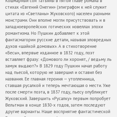
Кошмарный сон Татьяны в пятой главе романа в
стихах «Евгений Онегин» (эпиграфом к ней служит
цитата из «Светланы» Жуковского) населен разными
монстрами. Они вполне могли присутствовать и в
западноевропейских готических новеллах эпохи
романтизма. Но Пушкин добавляет к этой
фантасмагории русские детали, называя зловредных
духов «шайкой домовых». А в стихотворение
«Бесы», впервые изданное в 1832 году, поэт
вставляет фразу: «Домового ли хоронят, / ведьму ль
замуж выдают?» В 1829 году Пушкин начал работу
над пьесой, которую не завершил и оставил без
названия. Ее главная героиня — утопленница,
ставшая русалкой и теперь мечтающая о мести. Уже
после смерти поэта, в 1837 году, пьесу опубликует
Жуковский. Завершить «Русалку» первым попробует
Вельтман в конце 1830-х годов, затем последуют
другие варианты. Наше восприятие фантастической