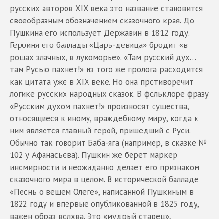
русских авторов XIX века это название становится
своеобразным обозначением сказочного края. До
Пушкина его использует Державин в 1812 году.
Героиня его баллады «Царь-девица» бродит «в
рощах злачных, в лукоморье». «Там русский дух…
там Русью пахнет!» из того же пролога расходится
как цитата уже в XIX веке. Но она противоречит
логике русских народных сказок. В фольклоре фразу
«Русским духом пахнет!» произносят существа,
относящиеся к иному, враждебному миру, когда к
ним является главный герой, пришедший с Руси.
Обычно так говорит Баба-яга (например, в сказке №
102 у Афанасьева). Пушкин же берет маркер
иномирности и неожиданно делает его признаком
сказочного мира в целом. В исторической балладе
«Песнь о вещем Олеге», написанной Пушкиным в
1822 году и впервые опубликованной в 1825 году,
важен образ волхва. Это «мудрый старец»,