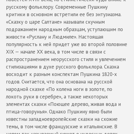
русскому фольклору. Современные Пушкину
критики в основном встретили ее без энтузиазма.
«Сказку о царе Салтане» называли скучным
подражанием народным образцам, уступающим по
живости «Руслану и Людмиле». Настоящая
популярность к ней придет уже во второй половине
XIX — начале XX века, в том числе в связи с
распространением неорусского стиля и увлечением
стилизациями в духе русского фольклора. Сказка
восходит к разным конспектам Пушкина 1820-х
годов. Считается, что она основана на русской
народной сказке «По колена ноги в золоте, по
локоть руки в серебре», а также некоторых
элементах сказки «Поющее дерево, живая вода и
птица-говорунья». Однако Пушкину явно были
известны западноевропейские сказки на схожие
темы, в том числе французские и итальянские. В
целом так называемый сюжет о чудесных детях