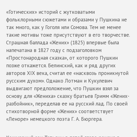
«Готических» историй с жутковатыми
фольклорными сюжетами и образами у Пушкина не
так много, как у Гоголя или Сомова. Тем не менее
такие мотивы тоже присутствуют в его творчестве.
Страшная баллада «Жених» (1825) впервые была
напечатана в 1827 году с подзаголовком
«Простонародная сказка», от которого Пушкин
позже откажется. Белинский, как и ряд других
авторов XIX века, считал ее «насквозь проникнутой
русским духом». Однако Лотман и Кукулевич
выдвигают предположение, что Пушкин взял за
основу для «Жениха» сказку братьев Гримм «Жених-
разбойник», переделав ее на русский лад. По своей
стихотворной форме «Жених» соответствует
«Леноре» немецкого поэта Г. А. Бюргера.