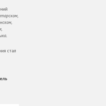
ений
тарском,
нском,
,
ыка.
ния стал
ель