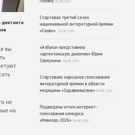
Поляну
05.08.2026
Стартовал третий сезон
национальной литературной премии
«Слово»
05.08.2026
«Азбука» представила
де вы
«аргентинскую дилогию» Юрия
ть
Слепухина
04.08.2026
ветуют
сать
Стартовало народное голосование
литературной премии в области
медицины «Здравомыслие»
04.08.2026
го не
Подведены итоги интернет-
ные на
голосования конкурса
«Ревизор-2026»
04.08.2026