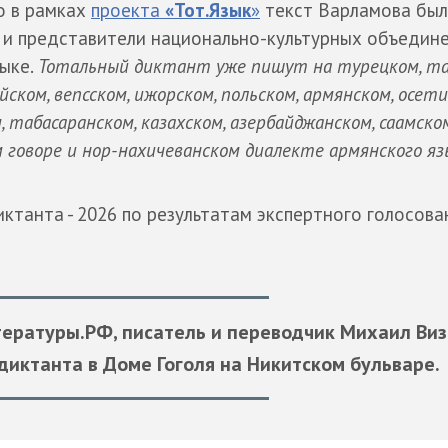
о в рамках
проекта
«Тот.Язык
»
текст Варламова был
, и представители национально-культурных объедин
зыке.
Тотальный диктант уже пишут на турецком, та
йском, вепсском, ижорском, польском, армянском, осети
м, табасаранском, казахском, азербайджанском, саамском
м говоре и нор-нахичеванском диалекте армянского яз
ктанта - 2026 по результатам экспертного голосова
ературы.РФ, писатель и переводчик Михаил Виз
диктанта в Доме Гоголя на Никитском бульваре.