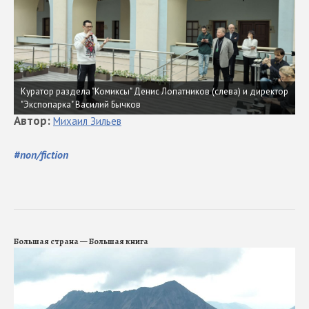
Куратор раздела "Комиксы" Денис Лопатников (слева) и директор
"Экспопарка" Василий Бычков
Автор
:
Михаил
Зильев
#
non/fiction
Большая страна — Большая книга