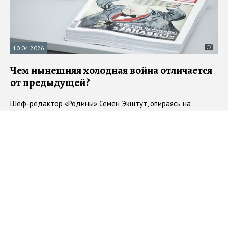
10.04.2026
Чем нынешняя холодная война отличается
от предыдущей?
Шеф-редактор «Родины» Семён Экштут, опираясь на
архивные материалы мартовского номера, провел параллели
между холодной войной после 1945 года и современным
противостоянием
#
non/fiction