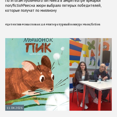
По итогам публичного питчинга в амфитеатре ярмарки
non/fictio№весна жюри выбрало пятерых победителей,
которые получат по миллиону
#
детектив
#
смысловая 226
#
литературный конкурс
#
non/fiction
11.04.2026