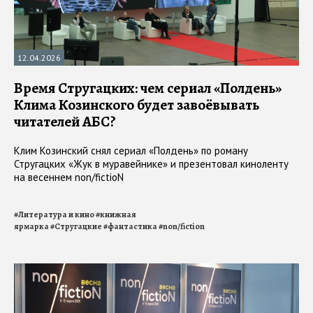
12.04.2026
Время Стругацких: чем сериал «Полдень»
Клима Козинского будет завоёвывать
читателей АБС?
Клим Козинский снял сериал «Полдень» по роману
Стругацких «Жук в муравейнике» и презентовал киноленту
на весеннем non/fictioN
#
Литература и кино
#
книжная
ярмарка
#
Стругацкие
#
фантастика
#
non/fiction