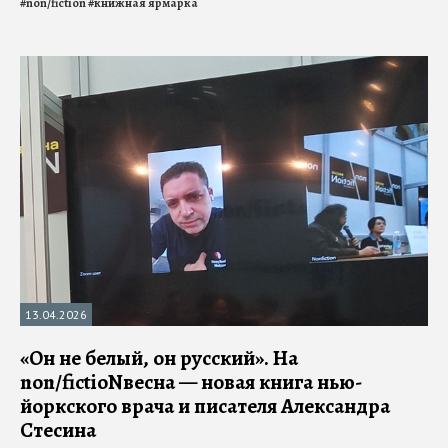
#
non/fiction
#
книжная ярмарка
13.04.2026
«Он не белый, он русский». На
non/fictioNвесна — новая книга нью-
йоркского врача и писателя Александра
Стесина