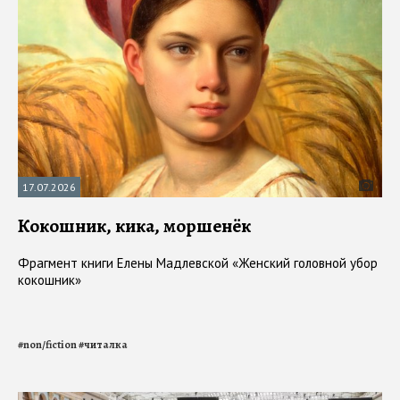
17.07.2026
Кокошник, кика, моршенёк
Фрагмент книги Елены Мадлевской «Женский головной убор
кокошник»
#
non/fiction
#
читалка