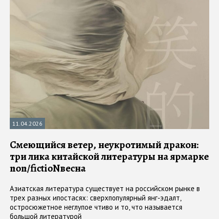
11.04.2026
Смеющийся ветер, неукротимый дракон:
три лика китайской литературы на ярмарке
non/fictioNвecнa
Азиатская литература существует на российском рынке в
трех разных ипостасях: сверхпопулярный янг-эдалт,
остросюжетное неглупое чтиво и то, что называется
большой литературой