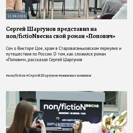
11.04.2026
Сергей Шаргунов представил на
non/fictioNвесна свой роман «Попович»
Сон о Викторе Цое, храм в Староваганьковском переулке и
путешествия по России. О том, как сложился роман
«Попович», рассказал Сергей Шаргунов
#
non/fiction
#
Сергей Шаргунов
#
книжные новинки