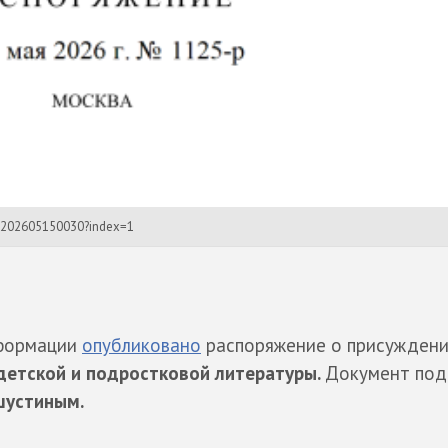
01202605150030?index=1
нформации
опубликовано
распоряжение о присужден
детской и подростковой литературы.
Документ под
устиным.