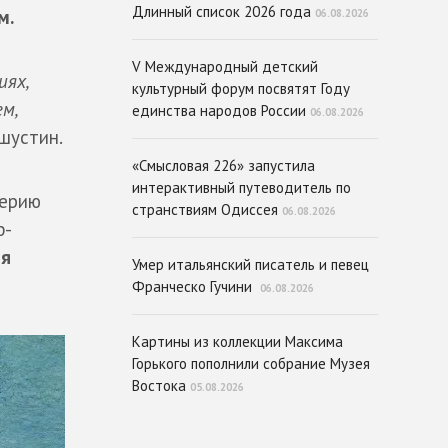
Длинный список 2026 года
м.
06.08.2026
V Международный детский
иях,
культурный форум посвятят Году
м,
единства народов России
06.08.2026
шустин.
«Смысловая 226» запустила
интерактивный путеводитель по
серию
странствиям Одиссея
06.08.2026
ф-
я
Умер итальянский писатель и певец
Франческо Гучини
06.08.2026
Картины из коллекции Максима
Горького пополнили собрание Музея
Востока
05.08.2026