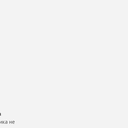
а
ика не