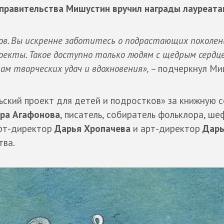
 правительства Мишустин вручил награды лауреата
ов. Вы искренне заботитесь о подрастающих поколен
оекты. Такое доступно только людям с щедрым сердце
м творческих удач и вдохновения»,
– подчеркнул Ми
ский проект для детей и подростков» за книжную 
ра Агафонова
, писатель, собиратель фольклора, ше
арт-директор
Дарья Хропачева
и арт-директор
Дарь
тва.