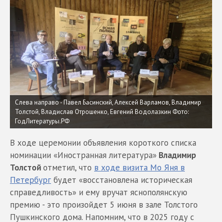
Слева направо - Павел Басинский, Алексей Варламов, Владимир
Толстой, Владислав Отрошенко, Евгений Водолазкин Фото:
ГодЛитературы.РФ
В ходе церемонии объявления короткого списка
номинации «Иностранная литература»
Владимир
Толстой
отметил, что
в ходе визита Мо Яня в
Петербург
будет «восстановлена историческая
справедливость» и ему вручат яснополянскую
премию - это произойдет 5 июня в зале Толстого
Пушкинского дома. Напомним, что в 2025 году с