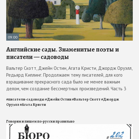
09:00
Английские сады. Знаменитые поэты и
писатели — садоводы
Вальтер Скотт, Джейн Остин, Агата Кристи, Джордж Оруэлл,
Редьярд Киплинг. Продолжаем тему писателей, для кого
взращивание прекрасного сада было не менее важным
делом, чем создание бессмертных произведений. Часть 3
#
писатели-садоводы
#
Джейн Остин
#
Вальтер Скотт
#
Джордж
Оруэлл
#
Агата Кристи
Говорим и пишем по-русски правильно