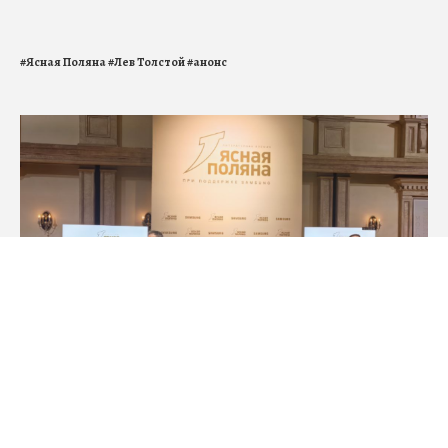
30.10.2025
«Ясная Поляна» приглашает детей в «школу
Льва Толстого»
Интерактивные занятия пройдут в дни ноябрьских
праздников
#
Ясная Поляна
#
Лев Толстой
#
анонс