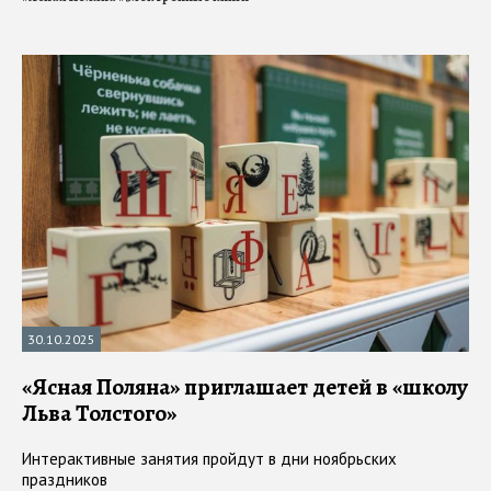
15.12.2025
«Samsung Живые страницы» стали
доступны на iOS
Об этом объявил вице-президент штаб-квартиры Samsung
Electronics по странам СНГ Cepгей Певнев, открывая
тематический вечер "Как чувствовать текст в век клипового
мышления" в Noôdom'e
#
Ясная Поляна
#
электронные книги