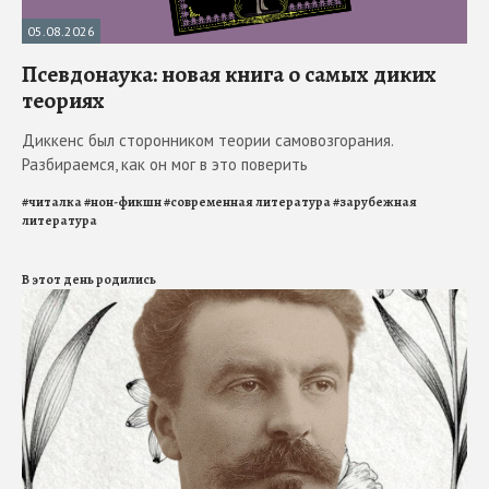
05.08.2026
Псевдонаука: новая книга о самых диких
теориях
Диккенс был сторонником теории самовозгорания.
Разбираемся, как он мог в это поверить
#
читалка
#
нон-фикшн
#
современная литература
#
зарубежная
литература
В этот день родились