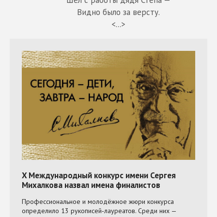
Шел с работы дядя Степа —
Видно было за версту.
<...>