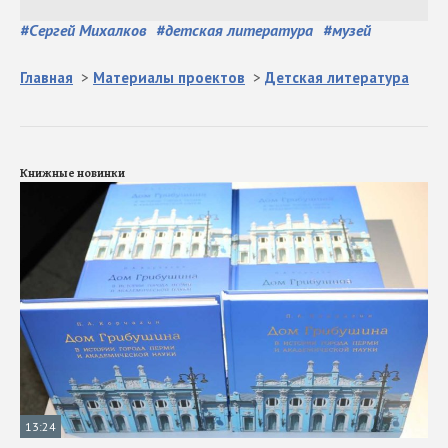
#
Сергей Михалков
#
детская литература
#
музей
Главная
>
Материалы проектов
>
Детская литература
Книжные новинки
13:24