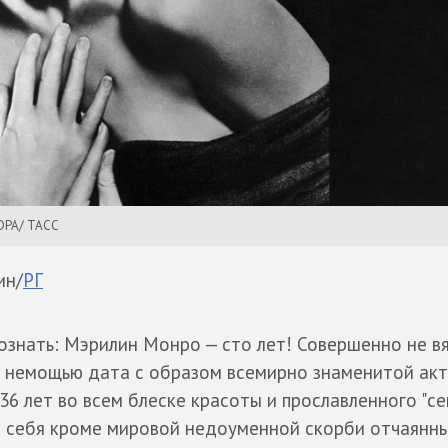
 DPA/ ТАСС
ин/
РГ
ознать: Мэрилин Монро — сто лет! Совершенно не в
 немощью дата с образом всемирно знаменитой акт
36 лет во всем блеске красоты и прославленного "се
е себя кроме мировой недоуменной скорби отчаянн