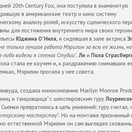
дией 20th Century Fox, она поступила в знаменитую
дрившую в американские театр и кино систему
ическому анализу ролей, искусству сценического пер
вмы для постижения внутреннего мира своих героин
 пьесы
Юджина О`Нила
, и сидевшая в зале актриса
Э
 не только лучшая работа Мэрилин за всю ее жизнь, но
-либо видели в стенах Студии".
Ли
и
Пола Страсберг
Пола стала ее коучем и, к раздражению снимавших е
емках, Мэрилин просила у нее совета.
ливуда, создала кинокомпанию Marilyn Monroe Produ
Принц и танцовщица" с шекспировским гуру
Лоуренсо
. Съемки превратились в цепь унижений: гуру считал,
актерскому мастерству"
. Но на монтаже признанный 
 но естественной Мэрилин он сам выглядел скованн
школа уступила непосредственности и органике