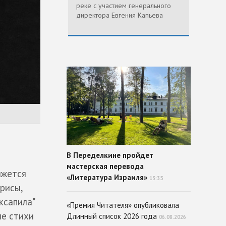
реке с участием генерального
директора Евгения Капьева
В Переделкине пройдет
мастерская перевода
яжется
«Литература Израиля»
13:35
рисы,
ксапила"
«Премия Читателя» опубликовала
ые стихи
Длинный список 2026 года
06.08.2026