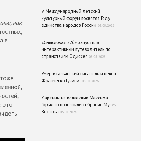
V Международный детский
культурный форум посвятят Году
енье, нам
единства народов России
06.08.2026
достных,
а в
«Смысловая 226» запустила
интерактивный путеводитель по
странствиям Одиссея
06.08.2026
Умер итальянский писатель и певец
 тоже
Франческо Гучини
06.08.2026
еленной,
ностей,
Картины из коллекции Максима
а этот
Горького пополнили собрание Музея
Востока
авидеть
05.08.2026