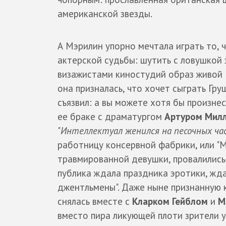
американской звезды.
А Мэрилин упорно мечтала играть то, ч
актерской судьбы: шутить с ловушкой
визажистами киностудий образ живой Б
она призналась, что хочет сыграть Гру
съязвил: а вы можете хотя бы произне
ее браке с драматургом
Артуром Мил
"Интеллектуал женился на песочных час
работницу консервной фабрики, или "М
травмированной девушки, провалились:
публика ждала праздника эротики, жд
джентльмены". Даже ныне признанную 
снялась вместе с
Кларком Гейблом
и
М
вместо пира ликующей плоти зрители 