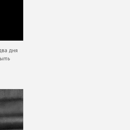
два дня
быть