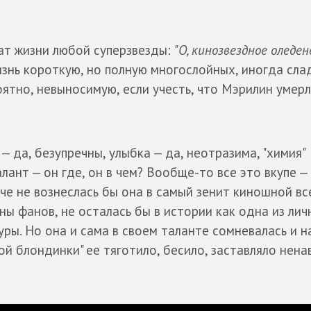
рат жизни любой суперзвезды:
"О, кинозвездное оледен
знь короткую, но полную многослойных, иногда сла
оятно, невыносимую, если учесть, что Мэрилин умерл
 да, безупречны, улыбка — да, неотразима, "химия"
лант — он где, он в чем? Вообще-то все это вкупе —
аче не вознеслась бы она в самый зенит киношной вс
ны фанов, не осталась бы в истории как одна из лич
уры. Но она и сама в своем таланте сомневалась и н
ой блондинки" ее тяготило, бесило, заставляло нен