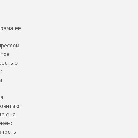
драма ее
прессой
стов
весть о
:
а
 а
почитают
де она
рием:
чность