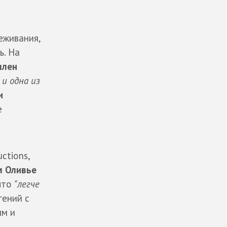
еживания,
ь. На
ллен
 и одна из
и
е
ctions,
м Оливье
 что
"легче
гений с
ым и