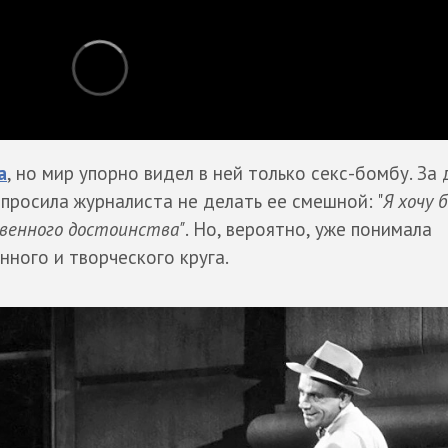
а
, но мир упорно видел в ней только секс-бомбу. За 
 просила журналиста не делать ее смешной: "
Я хочу 
твенного достоинства"
. Но, вероятно, уже понимала
нного и творческого круга.