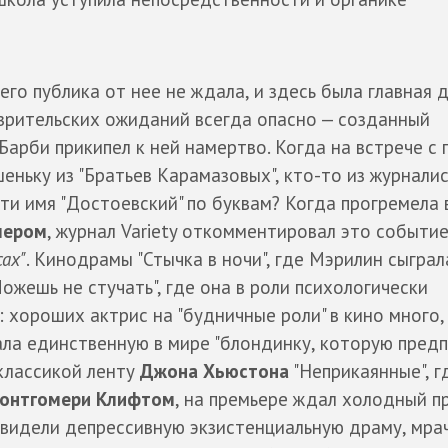
его публика от нее не ждала, и здесь была главная 
 зрительских ожиданий всегда опасно — созданный
арби прикипел к ней намертво. Когда на встрече с 
шеньку из "Братьев Карамазовых", кто-то из журнали
сти имя "Достоевский" по буквам? Когда прогремела 
лером
, журнал Variety откомментировал это событие
ах"
. Кинодрамы "Стычка в ночи", где Мэрилин сыграл
ожешь не стучать", где она в роли психологически
 хороших актрис на "будничные роли" в кино много,
ала единственную в мире "блондинку, которую пред
классикой ленту
Джона Хьюстона
"Неприкаянные", г
онтгомери Клифтом
, на премьере ждал холодный п
увидели депрессивную экзистенциальную драму, мра