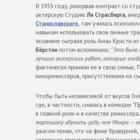
В 1955 году, разорвав контракт со сту
актерскую Студию
Ли Страсберга
, вне
Станиславского
, там училась психолог
навыкам использовать свои личные тра
экзамене сыграла роль Анны Кристи из
Бёрстин
потом вспоминала
: "Это была
лучших актерских работ, которые когда
фактически приняли ее в свою семью, 
кинорежиссеров, присутствовала на съ
Чтобы быть независимой от вкусов Гол
где, в частности, снялась в комедии "
в главной роли и в качестве режиссера
мартышку обучить урду, чем Монро — 
ужасом понял, что на фоне бравурной,
чопорным: прославленная британская 