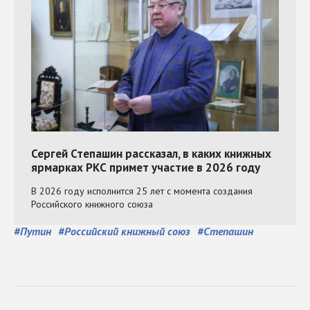
#
Путин
#
Российский книжный союз
#
Степашин