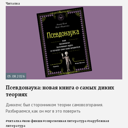
Читалка
05.08.2026
Псевдонаука: новая книга о самых диких
теориях
Диккенс был сторонником теории самовозгорания.
Разбираемся, как он мог в это поверить
#
читалка
#
нон-фикшн
#
современная литература
#
зарубежная
литература