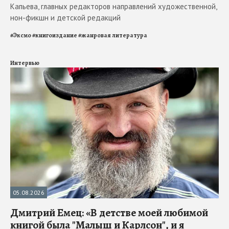
Капьева, главных редакторов направлений художественной,
нон-фикшн и детской редакций
#
Эксмо
#
книгоиздание
#
жанровая литература
Интервью
05.08.2026
Дмитрий Емец: «В детстве моей любимой
книгой была "Малыш и Карлсон", и я