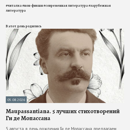
#
читалка
#
нон-фикшн
#
современная литература
#
зарубежная
литература
В этот день родились
05.08.2026
Maupassantiana. 5 лучших стихотворений
Ги де Мопассана
5 августа, в день рождения Ги де Мопассана, предлагаем