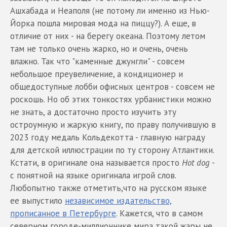
Ашхабада и Неаполя (не потому ли именно из Нью-
Йорка пошла мировая мода на пиццу?). А еще, в
отличие от них - на берегу океана. Поэтому летом
там не только очень жарко, но и очень, очень
влажно. Так что "каменные джунгли" - совсем
небольшое преувеличение, а кондиционер и
общедоступные лобби офисных центров - совсем не
роскошь. Но об этих тонкостях урбанистики можно
не знать, а достаточно просто изучить эту
остроумную и жаркую книгу, по праву получившую в
2023 году медаль Кольдекотта - главную награду
для детской иллюстрации по ту сторону Атлантики.
Кстати, в оригинале она называется просто
Нot dog
-
с понятной на языке оригинала игрой слов.
Любопытно также отметить,что на русском языке
ее выпустило
независимое издательство,
прописанное в Петербурге
. Кажется, что в самом
северном городе-миллионнике мира такой жары не