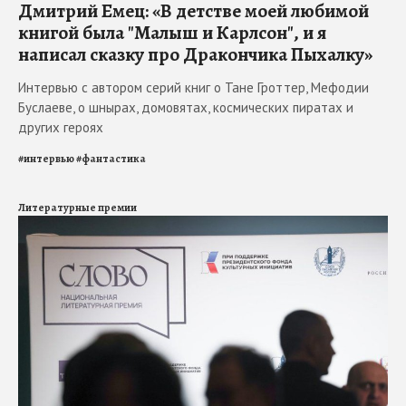
Дмитрий Емец: «В детстве моей любимой
книгой была "Малыш и Карлсон", и я
написал сказку про Дракончика Пыхалку»
Интервью с автором серий книг о Тане Гроттер, Мефодии
Буслаеве, о шнырах, домовятах, космических пиратах и
других героях
#
интервью
#
фантастика
Литературные премии