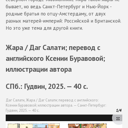
бывает, но ведь Санкт-Петербург и Нью-Йорк -
родные братья по отцу-Амстердаму, от двух
разных матерей-империй: Российской и Британской.
Но это уже тема для другой книги.
Жара / Даг Салати; перевод с
английского Ксении Буравовой;
иллюстрации автора
СПб.: Гудвин, 2025. — 40 с.
Даг Салати, Жара / Даг Салати; перевод с английского:
Ксении Буравовой; иллюстрации автора. — Санкт-Петербург:
Гудвин, 2025. — 40 с.
1
/
4