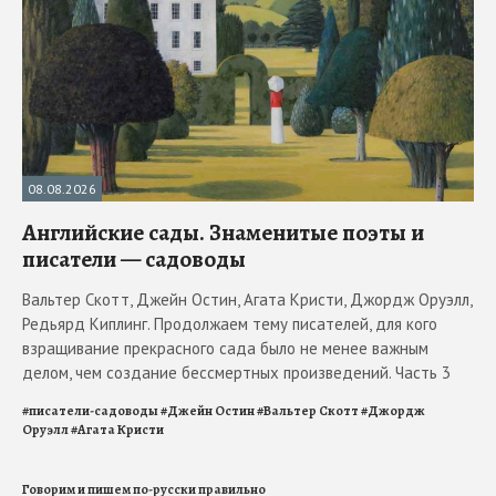
08.08.2026
Английские сады. Знаменитые поэты и
писатели — садоводы
Вальтер Скотт, Джейн Остин, Агата Кристи, Джордж Оруэлл,
Редьярд Киплинг. Продолжаем тему писателей, для кого
взращивание прекрасного сада было не менее важным
делом, чем создание бессмертных произведений. Часть 3
#
писатели-садоводы
#
Джейн Остин
#
Вальтер Скотт
#
Джордж
Оруэлл
#
Агата Кристи
Говорим и пишем по-русски правильно