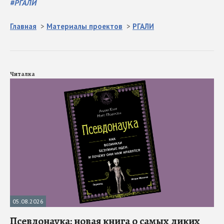
#
РГАЛИ
Главная
>
Материалы проектов
>
РГАЛИ
Читалка
05.08.2026
Псевдонаука: новая книга о самых диких