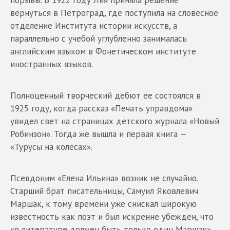
порывы. В 1922 году Лия приняла решение
вернуться в Петроград, где поступила на словесное
отделение Института истории искусств, а
параллельно с учебой углубленно занималась
английским языком в Фонетическом институте
иностранных языков.
Полноценный творческий дебют ее состоялся в
1925 году, когда рассказ «Печать управдома»
увидел свет на страницах детского журнала «Новый
Робинзон». Тогда же вышла и первая книга —
«Турусы на колесах».
Псевдоним «Елена Ильина» возник не случайно.
Старший брат писательницы, Самуил Яковлевич
Маршак, к тому времени уже снискал широкую
известность как поэт и был искренне убежден, что
«в литературе должен быть только один Маршак».