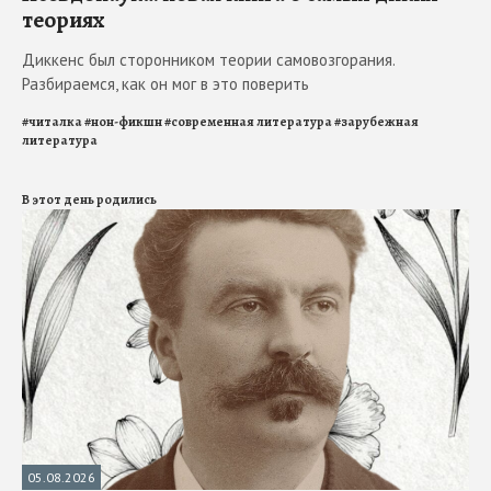
теориях
Диккенс был сторонником теории самовозгорания.
Разбираемся, как он мог в это поверить
#
читалка
#
нон-фикшн
#
современная литература
#
зарубежная
литература
В этот день родились
05.08.2026