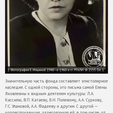
1. Фотография Е. Ильиной. 1940–е-1960-е гг. РГАЛИ. Ф. 2553. Оп. 1.
Значительную часть фонда составляет эпистолярное
наследие. С одной стороны, это письма самой Елены
Яковлевны к видным деятелям культуры: Л.А.
Кассилю, В.П. Катаеву, Б.Н. Полевому, А.А. Суркову,
Г.С. Улановой, А.А. Фадееву и другим. С другой —
корреспонденция, адресованная ей, в том числе, от