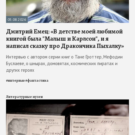
05.08.2026
Дмитрий Емец: «В детстве моей любимой
книгой была "Малыш и Карлсон", и я
написал сказку про Дракончика Пыхалку»
Интервью с автором серии книг о Тане Гроттер, Мефодии
Буслаеве, о шнырах, домовятах, космических пиратах и
других героях
#
интервью
#
фантастика
Литературные музеи