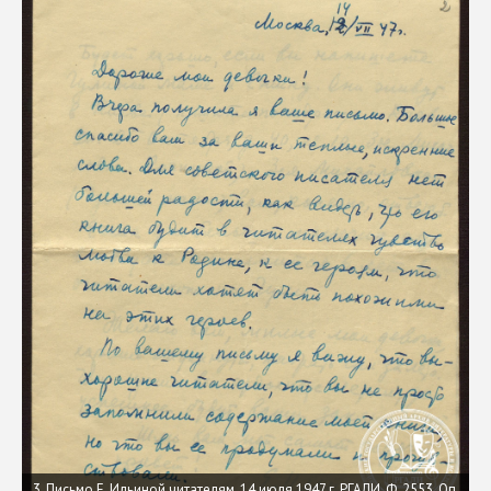
3. Письмо Е. Ильиной читателям. 14 июля 1947 г. РГАЛИ. Ф. 2553. Оп.