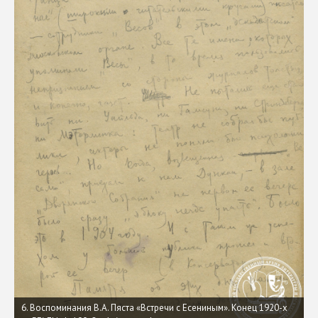
6. Воспоминания В.А. Пяста «Встречи с Есениным». Конец 1920-х