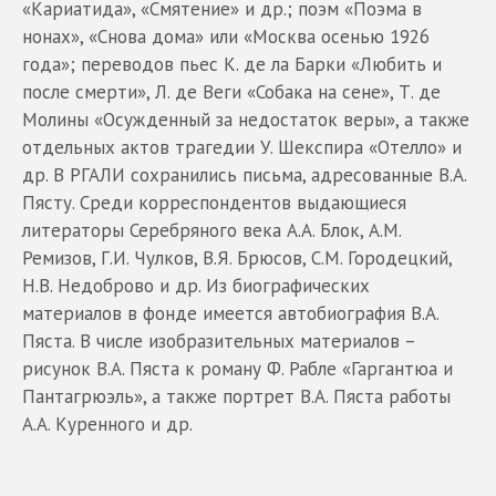
«Кариатида», «Смятение» и др.; поэм «Поэма в
нонах», «Снова дома» или «Москва осенью 1926
года»; переводов пьес К. де ла Барки «Любить и
после смерти», Л. де Веги «Собака на сене», Т. де
Молины «Осужденный за недостаток веры», а также
отдельных актов трагедии У. Шекспира «Отелло» и
др. В РГАЛИ сохранились письма, адресованные В.А.
Пясту. Среди корреспондентов выдающиеся
литераторы Серебряного века А.А. Блок, А.М.
Ремизов, Г.И. Чулков, В.Я. Брюсов, С.М. Городецкий,
Н.В. Недоброво и др. Из биографических
материалов в фонде имеется автобиография В.А.
Пяста. В числе изобразительных материалов –
рисунок В.А. Пяста к роману Ф. Рабле «Гаргантюа и
Пантагрюэль», а также портрет В.А. Пяста работы
А.А. Куренного и др.