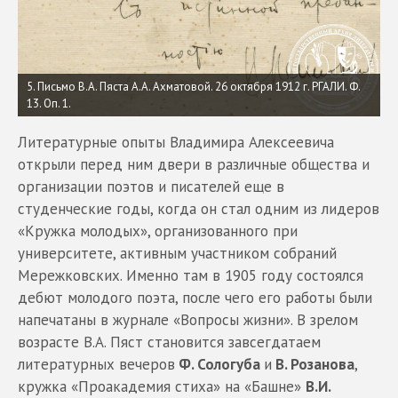
5. Письмо В.А. Пяста А.А. Ахматовой. 26 октября 1912 г. РГАЛИ. Ф.
13. Оп. 1.
Литературные опыты Владимира Алексеевича
открыли перед ним двери в различные общества и
организации поэтов и писателей еще в
студенческие годы, когда он стал одним из лидеров
«Кружка молодых», организованного при
университете, активным участником собраний
Мережковских. Именно там в 1905 году состоялся
дебют молодого поэта, после чего его работы были
напечатаны в журнале «Вопросы жизни». В зрелом
возрасте В.А. Пяст становится завсегдатаем
литературных вечеров
Ф. Сологуба
и
В. Розанова
,
кружка «Проакадемия стиха» на «Башне»
В.И.