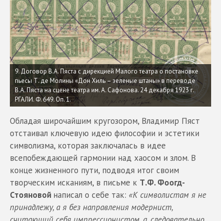
9. Договор В.А. Пяста с дирекцией Малого театра о постановке
пьесы Т. де Молины «Дон Хиль – зеленые штаны» в переводе
В.А. Пяста на сцене театра им. А. Сафонова. 24 декабря 1923 г.
РГАЛИ. Ф. 649. Оп. 1.
Обладая широчайшим кругозором, Владимир Пяст
отстаивал ключевую идею философии и эстетики
символизма, которая заключалась в идее
всепобеждающей гармонии над хаосом и злом. В
конце жизненного пути, подводя итог своим
творческим исканиям, в письме к
Т.Ф. Фоогд-
Стояновой
написал о себе так:
«К символистам я не
принадлежу, а я без направления модернист,
считающий себя импрессионистом, а, следовательно,