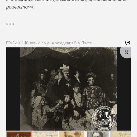
реалистом».
* * *
РГАЛИ.К 140-летию со дня рождения В.А. Пяста
1
/
9