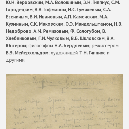
Ю.Н. Верховским, М.А. Волошиным, З.Н. Гиппиус, С.М.
Городецким, В.В. Гофманом, Н.С. Гумилевым, С.А.
Есениным, В.И. Ивановым, А.П. Каменским, М.А.
Кузминым, С.К. Маковским, О.Э. Мандельштамом, Н.В.
Недоброво, А.М. Ремизовым, Ф. Сологубом, В.
Хлебниковым, Г.И. Чулковым, В.Б. Шкловским, В.А.
Юнгером;
философом
Н.А. Бердяевым;
режиссером
В.Э. Мейерхольдом;
художницей
Т.Н. Гиппиус
и
другими.