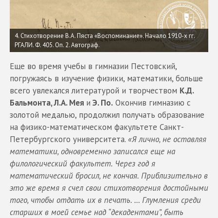
4. Стихотворение В.А. Пяста «Воспоминание». Начало 1910-х гг.
РГАЛИ. Ф. 405. Оп. 2. Автограф.
Еще во время учебы в гимназии Пестовский,
погружаясь в изучение физики, математики, больше
всего увлекался литературой и творчеством
К.Д.
Бальмонта, Л.А. Мея
и
Э. По.
Окончив гимназию с
золотой медалью, продолжил получать образование
на физико-математическом факультете Санкт-
Петербургского университета.
«Я лично, не оставляя
математики, одновременно записался еще на
филологический факультет. Через год я
математический бросил, не кончая. Приблизительно в
это же время я счел свои стихотворения достойными
того, чтобы отдать их в печать. … Глумления среди
старших в моей семье над “декадентами”, быть