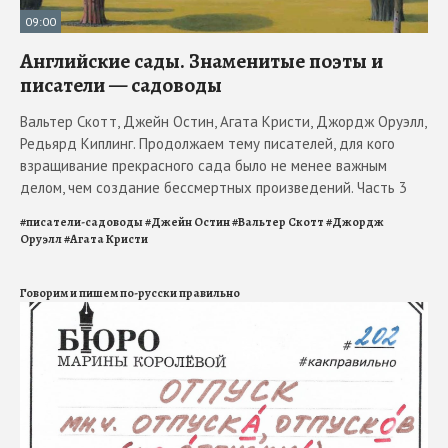
09:00
Английские сады. Знаменитые поэты и
писатели — садоводы
Вальтер Скотт, Джейн Остин, Агата Кристи, Джордж Оруэлл,
Редьярд Киплинг. Продолжаем тему писателей, для кого
взращивание прекрасного сада было не менее важным
делом, чем создание бессмертных произведений. Часть 3
#
писатели-садоводы
#
Джейн Остин
#
Вальтер Скотт
#
Джордж
Оруэлл
#
Агата Кристи
Говорим и пишем по-русски правильно