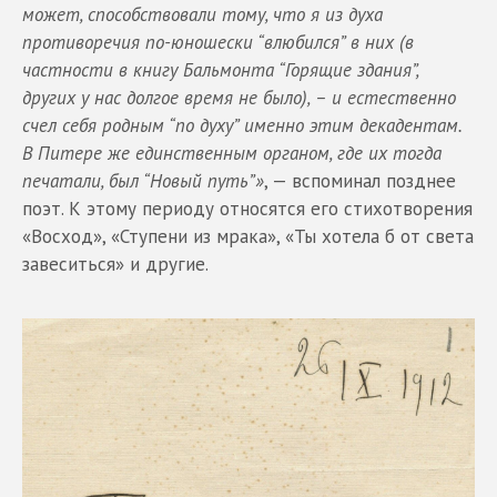
может, способствовали тому, что я из духа
противоречия по-юношески “влюбился” в них (в
частности в книгу Бальмонта “Горящие здания”,
других у нас долгое время не было), – и естественно
счел себя родным “по духу” именно этим декадентам.
В Питере же единственным органом, где их тогда
печатали, был “Новый путь”»
, — вспоминал позднее
поэт. К этому периоду относятся его стихотворения
«Восход», «Ступени из мрака», «Ты хотела б от света
завеситься» и другие.