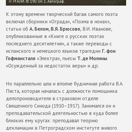
гг. РГАЛИ. Ф. 190. Оп. 1. Автограф.
К этому времени творческий багаж самого поэта
включал сборники «Ограда», «Поэма в нонах»,
статьи об
А. Белом, В.Я. Брюсове
, В.И. Иванове,
опубликованные в «Книге о русских поэтах
последнего десятилетия», а также переводы с
испанского и немецкого языков трагедии
Г. фон
Гофмансталя
«Электра», пьесы
Т. де Молины
«Осужденный за недостаток веры» и др.
Но параллельно шла и вполне будничная работа В.А.
Пяста, которая началась с должности помощника
делопроизводителя в страховом отделе
Священного Синода (1910–1917). Занимался он и
преподавательской деятельностью в куда более
близких ему кругах: преподавал теорию
декламации в Петроградском институте живого