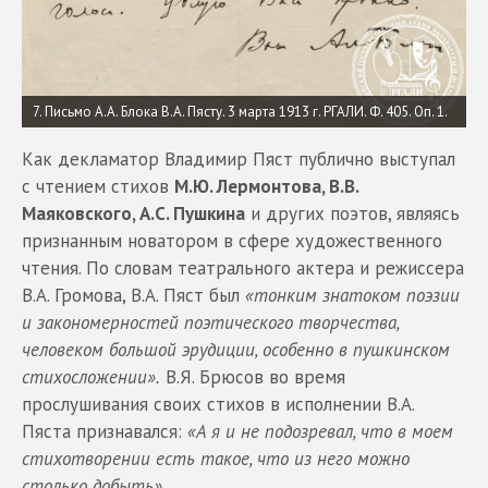
7. Письмо А.А. Блока В.А. Пясту. 3 марта 1913 г. РГАЛИ. Ф. 405. Оп. 1.
Как декламатор Владимир Пяст публично выступал
с чтением стихов
М.Ю. Лермонтова, В.В.
Маяковского, А.С. Пушкина
и других поэтов, являясь
признанным новатором в сфере художественного
чтения. По словам театрального актера и режиссера
В.А. Громова, В.А. Пяст был
«тонким знатоком поэзии
и закономерностей поэтического творчества,
человеком большой эрудиции, особенно в пушкинском
стихосложении».
В.Я. Брюсов во время
прослушивания своих стихов в исполнении В.А.
Пяста признавался:
«А я и не подозревал, что в моем
стихотворении есть такое, что из него можно
столько добыть».