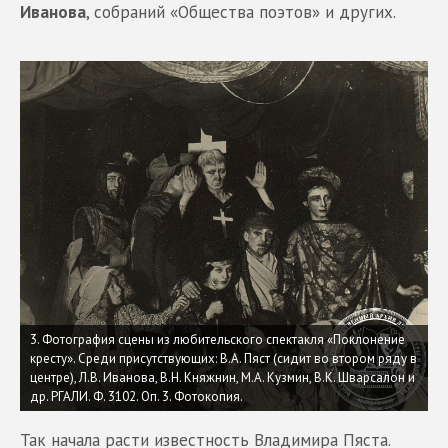
Иванова
, собраний «Общества поэтов» и других.
3. Фотография сцены из любительского спектакля «Поклонение
кресту». Среди присутствующих: В.А. Пяст (сидит во втором ряду в
центре), Л.В. Иванова, В.Н. Княжнин, М.А. Кузмин, В.К. Шварсалон и
др. РГАЛИ. Ф. 3102. Оп. 3. Фотокопия.
Так начала расти известность Владимира Пяста.