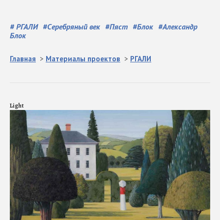
#
РГАЛИ
#
Серебряный век
#
Пяст
#
Блок
#
Александр
Блок
Главная
>
Материалы проектов
>
РГАЛИ
Light