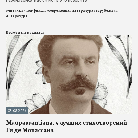
#
читалка
#
нон-фикшн
#
современная литература
#
зарубежная
литература
В этот день родились
05.08.2026
Maupassantiana. 5 лучших стихотворений
Ги де Мопассана