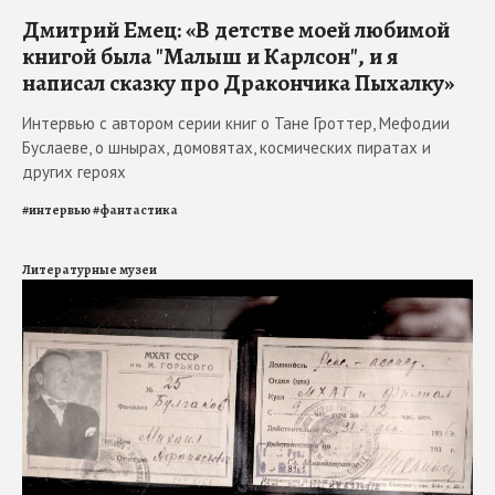
Дмитрий Емец: «В детстве моей любимой
книгой была "Малыш и Карлсон", и я
написал сказку про Дракончика Пыхалку»
Интервью с автором серии книг о Тане Гроттер, Мефодии
Буслаеве, о шнырах, домовятах, космических пиратах и
других героях
#
интервью
#
фантастика
Литературные музеи