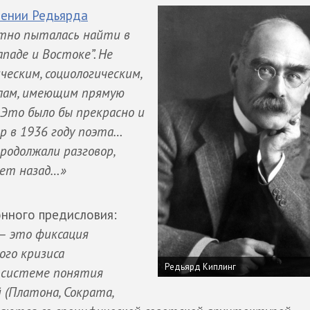
ении Редьярда
стно пыталась найти в
паде и Востоке”. Не
еским, социологическим,
лам, имеющим прямую
. Это было бы прекрасно и
р в 1936 году поэта…
родолжали разговор,
лет назад…»
нного предисловия:
— это фиксация
ого кризиса
Редьярд Киплинг
й системе понятия
 (Платона, Сократа,