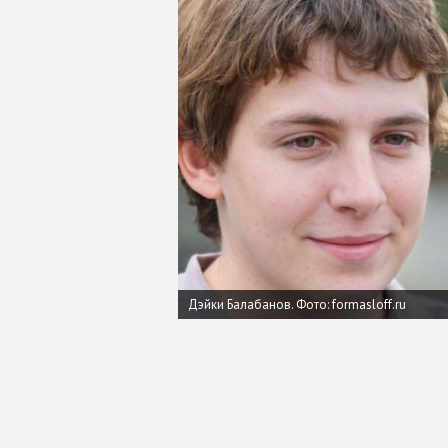
Дэйки Балабанов.
Фото: formasloff.ru