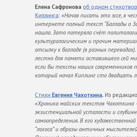
Елена Сафронова
об одном стихотвор
Киплинга
:
«Начав писать это эссе, я че
интернете полный текст “Баллады о За
нашла. Зато потеряла счёт политологич
культурологическим и прочим материа
отсылку к балладе (в разных переводах)
лестно для памяти оставившего сей ми
если бы тексты наших современников п
который начал Киплинг сто двадцать 
Cтихи
Евгения Чахоткина
.
Из редакцио
«Хроника майских текстов Чахоткина 
экзистенциальной усталости и глубинн
самоопределения. В его художественно
“логоса” и образы античных мыслителей