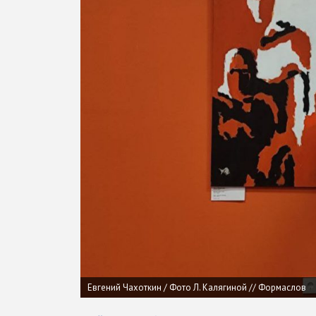
Евгений Чахоткин / Фото Л. Калягиной // Формаслов