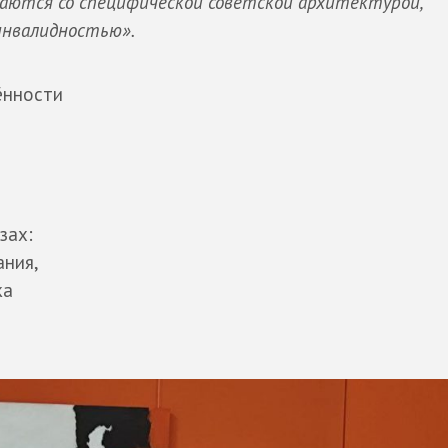
аются со специфической советской архитектурой,
инвалидностью».
ённости
зах:
ания,
ка