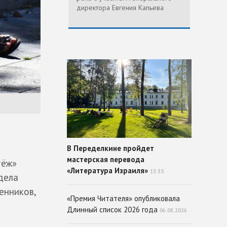
директора Евгения Капьева
В Переделкине пройдет
мастерская перевода
тёж»
«Литература Израиля»
13:35
дела
енников,
«Премия Читателя» опубликовала
Длинный список 2026 года
06.08.2026