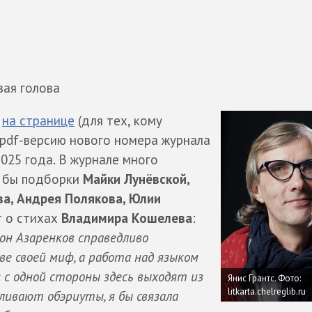
вая голова
я
на странице
(для тех, кому
 pdf-версию нового номера журнала
025 года. В журнале много
л бы подборки
Майки Лунёвской,
ва, Андрея Полякова, Юлии
 о стихах
Владимира Кошелева
:
н Азаренков справедливо
ве своей миф, а работа над языком
я с одной стороны здесь выходят из
Янис Грантс.
Фото:
litkarta.chelreglib.ru
уливают обэриуты, я бы связала