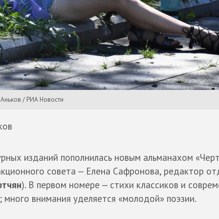
 Аньков / РИА Новости
ков
урных изданий пополнилась новым альманахом «Чер
акционного совета — Елена Сафронова, редактор от
ртчян
). В первом номере — стихи классиков и соврем
; много внимания уделяется «молодой» поэзии.