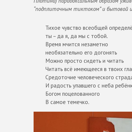
Плотина) парадоксальным образом ужив
“подплиточным тиктоком” и бытовой 
Тихое чувство всеобщей определ
ты – да я, да мы с тобой.
Время мчится незаметно
необязательно его догонять
Можно просто сидеть и читать
Читать всё имеющееся в твоих гла
Средоточие человеческого страд
И радость упавшего с неба ребён
Богом поцелованного
В самое темечко.