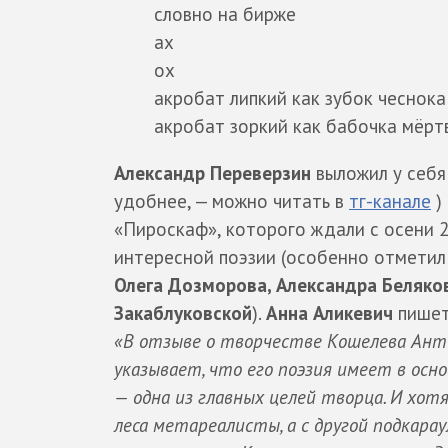
словно на бирже
ах
ох
акробат липкий как зубок чеснока
акробат зоркий как бабочка мёрт
Александр Переверзин
выложил у себ
удобнее, — можно читать в
тг-канале
)
«Пироскаф», которого ждали с осени 2
интересной поэзии (особенно отмети
Олега Дозморова, Александра Беляко
Закаблуковской
).
Анна Аликевич
пишет
«В отзыве о творчестве Кошелева Анто
указывает, что его поэзия имеет в осно
— одна из главных целей творца. И хот
леса метареалисты, а с другой подкара