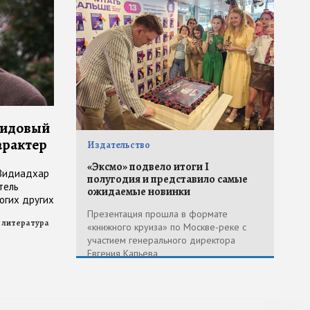
видовый
арактер
Издательство
«Эксмо» подвело итоги I
 Видиадхар
полугодия и представило самые
тель
ожидаемые новинки
огих других
авнивали с
Презентация прошла в формате
 литература
«книжного круиза» по Москве-реке с
участием генерального директора
Евгения Капьева