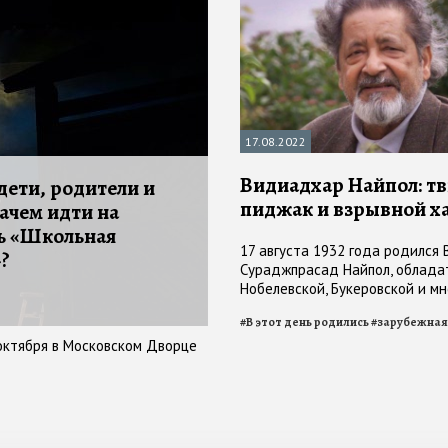
17.08.2022
Видиадхар Найпол: т
дети, родители и
пиджак и взрывной х
зачем идти на
ь «Школьная
17 августа 1932 года родился
?
Сураджпрасад Найпол, облада
Нобелевской, Букеровской и мн
премий, которого при жизни ср
#
В этот день родились
#
зарубежная
Диккенсом и Толстым
октября в Московском Дворце