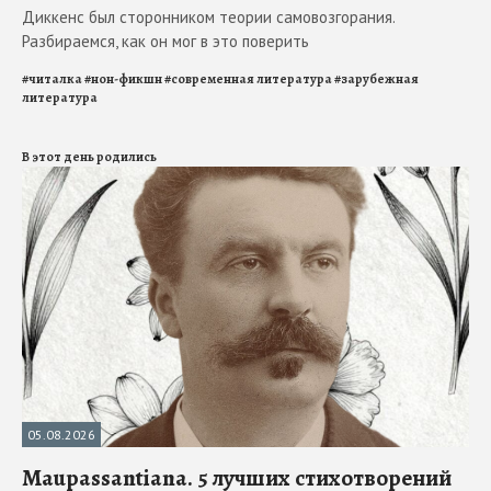
Диккенс был сторонником теории самовозгорания.
Разбираемся, как он мог в это поверить
#
читалка
#
нон-фикшн
#
современная литература
#
зарубежная
литература
В этот день родились
05.08.2026
Maupassantiana. 5 лучших стихотворений