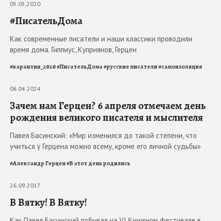
05.05.2020
#ПисательДома
Как современные писатели и наши классики проводили
время дома. Гиппиус, Куприянов, Герцен
#
карантин_2020
#
ПисательДома
#
русские писатели
#
самоизоляция
06.04.2024
Зачем нам Герцен? 6 апреля отмечаем день
рождения великого писателя и мыслителя
Павел Басинский: «Мир изменился до такой степени, что
учиться у Герцена можно всему, кроме его личной судьбы»
#
Александр Герцен
#
В этот день родились
26.09.2017
В Вятку! В Вятку!
Как Павел Басинский побывал на VI Книжном фестивале в