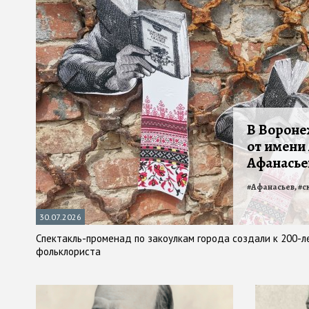
В Вороне
от имени
Афанасье
#
Афанасьев,
#
с
30.07.2026
Спектакль-променад по закоулкам города создали к 200-
фольклориста