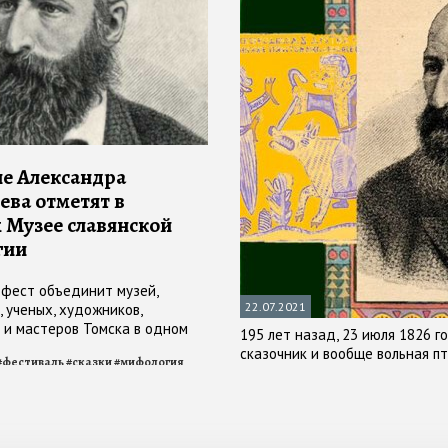
ие Александра
ева отметят в
 Музее славянской
гии
фест объединит музей,
22.07.2021
, ученых, художников,
 и мастеров Томска в одном
195 лет назад, 23 июля 1826 
ве
сказочник и вообще вольная пт
#
фестиваль
#
сказки
#
мифология