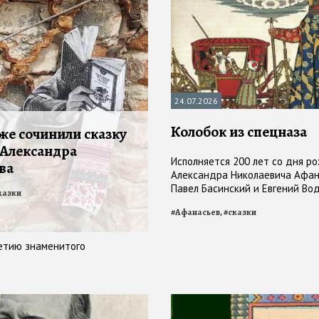
24.07.2026
Колобок из спецназа
же сочинили сказку
 Александра
Исполняется 200 лет со дня р
ва
Александра Николаевича Афан
Павел Басинский и Евгений Вод
казки
том, почему русские сказки та
#
Афанасьев,
#
сказки
у взрослых
летию знаменитого