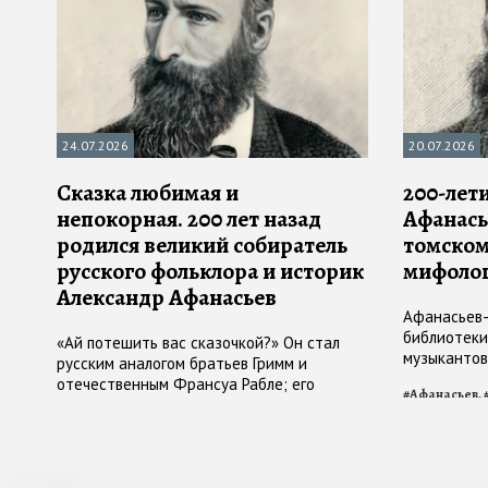
24.07.2026
20.07.2026
Сказка любимая и
200-лет
непокорная. 200 лет назад
Афанась
родился великий собиратель
томском
русского фольклора и историк
мифоло
Александр Афанасьев
Афанасьев-
библиотеки
«Ай потешить вас сказочкой?» Он стал
музыкантов
русским аналогом братьев Гримм и
пространст
отечественным Франсуа Рабле; его
#
Афанасьев,
главный труд — «Народные русские
#
Афанасьев,
сказки», издают и переиздают уже
полтора столетия