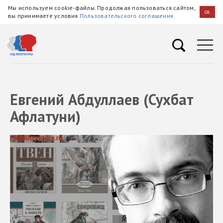
Мы используем cookie-файлы. Продолжая пользоваться сайтом,
OK
вы принимаете условия
Пользовательского соглашения
Евгений Абдуллаев (Сухбат
Афлатуни)