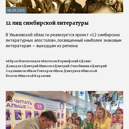
06.03.2015
12 лиц симбирской литературы
В Ульяновской области реализуется проект «12 симбирских
литературных апостолов», посвященный наиболее знаковым
литераторам — выходцам из региона
#
Абрам Новопольцев
#
Аполлон Коринфский
#
Денис
Давыдов
#
Дмитрий Минаев
#
Дмитрий Ознобишин
#
Дмитрий
Садовников
#
Иван Гончаров
#
Иван Дмитриев
#
Николай
Благов
#
Николай Карамзин