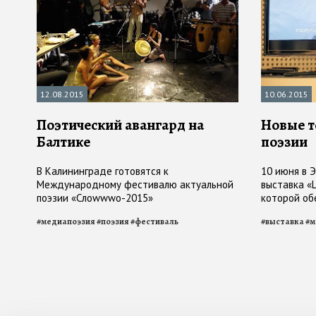
12.08.2015
10.06.2015
Поэтический авангард на
Новые т
Балтике
поэзии
В Калининграде готовятся к
10 июня в 
Международному фестивалю актуальной
выставка «
поэзии «Слоwwwо-2015»
которой об
новой стор
#
медиапоэзия
#
поэзия
#
фестиваль
#
выставка
#
м