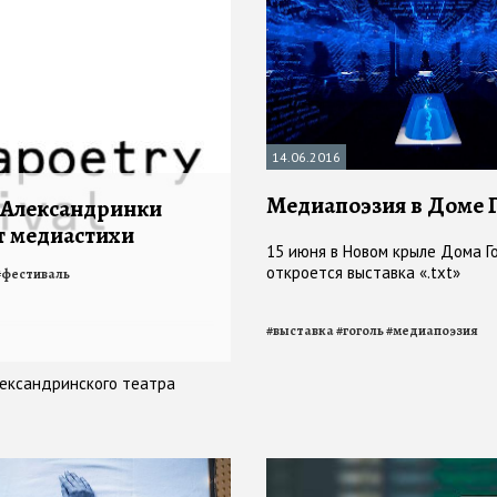
14.06.2016
Медиапоэзия в Доме 
 Александринки
т медиастихи
15 июня в Новом крыле Дома Г
откроется выставка «.txt»
#
фестиваль
#
выставка
#
гоголь
#
медиапоэзия
лександринского театра