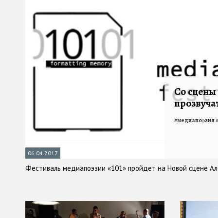
Со сцены
прозвуча
#
медиапоэзия
06.04.2017
Фестиваль медиапоэзии «101» пройдет на Новой сцене А