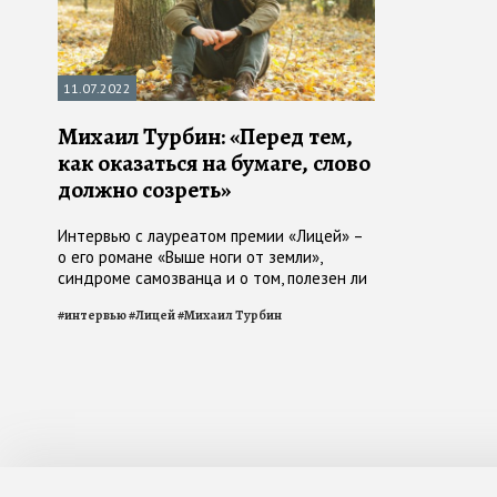
11.07.2022
Михаил Турбин: «Перед тем,
как оказаться на бумаге, слово
должно созреть»
Интервью с лауреатом премии «Лицей» –
о его романе «Выше ноги от земли»,
синдроме самозванца и о том, полезен ли
принцип «ни дня без строчки»
#
интервью
#
Лицей
#
Михаил Турбин