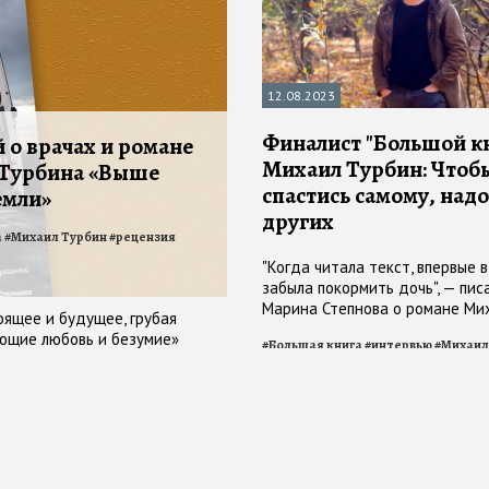
12.08.2023
Финалист "Большой к
о врачах и романе
Михаил Турбин: Чтоб
Турбина «Выше
спастись самому, надо
емли»
других
а
#
Михаил Турбин
#
рецензия
"Когда читала текст, впервые 
забыла покормить дочь", — пис
Марина Степнова о романе Ми
оящее и будущее, грубая
Турбина
ющие любовь и безумие»
#
Большая книга
#
интервью
#
Михаил