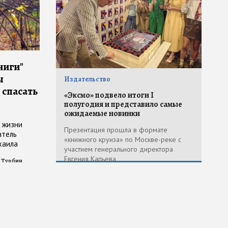
ниги"
ы
Издательство
 спасать
«Эксмо» подвело итоги I
полугодия и представило самые
ожидаемые новинки
в жизни
Презентация прошла в формате
атель
«книжного круиза» по Москве-реке с
хаила
участием генерального директора
Евгения Капьева
 Турбин