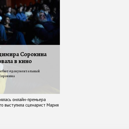
димира Сорокина
вала в кино
ебют
#
документальный
Сорокина
оялась онлайн-премьера
го выступила сценарист Мария