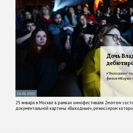
Дочь Вла
дебютиро
#
"Выходные"
#
д
фильм
#
Мария 
26.01.2015
25 января в Москве в рамках кинофестиваля 2morrow сост
документальной картины «Выходные», режиссером которо
Сорокина