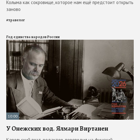
Колыма как сокровище, которое нам ещё предстоит открыть
заново
#
травелог
Год единства народов России
10:00
У Онежских вод. Ялмари Виртанен
Карельский поэт, редактор, переводил на финский