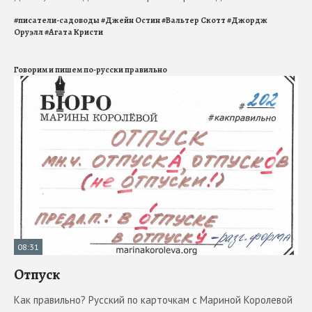
#
писатели-садоводы
#
Джейн Остин
#
Вальтер Скотт
#
Джордж
Оруэлл
#
Агата Кристи
Говорим и пишем по-русски правильно
08:31
Отпуск
Как правильно? Русский по карточкам с Мариной Королевой