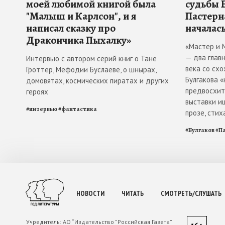
моей любимой книгой была
судьбы 
"Малыш и Карлсон", и я
Пастерн
написал сказку про
началась
Дракончика Пыхалку»
«Мастер и 
— два глав
Интервью с автором серий книг о Тане
века со схо
Гроттер, Мефодии Буслаеве, о шнырах,
Булгакова 
домовятах, космических пиратах и других
предвосхити
героях
выставки и
#
интервью
#
фантастика
прозе, стих
#
Булгаков
#
П
НОВОСТИ
ЧИТАТЬ
СМОТРЕТЬ/СЛУШАТЬ
Учредитель:
АО “Издательство ”Российская Газета”