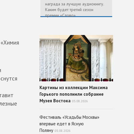
награда за лучшую аудиокнигу.
Каким будет третий сезон
премии «Слово»
 «Химия
и
оснутся
Картины из коллекции Максима
Горького пополнили собрание
тавит
Музея Востока
05.08.2026
олезные
Фестиваль «Усадьбы Москвы»
впервые едет в Ясную
Поляну
05.08.2026