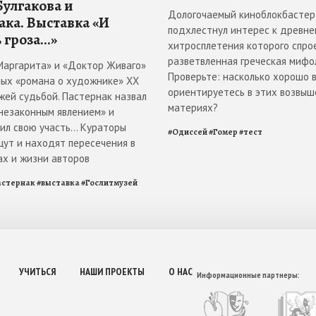
Булгакова и
Дологочаемый киноблокбастер
ака. Выставка «И
подхлестнул интерес к древнем
 гроза...»
хитросплетения которого спро
разветвленная греческая мифол
Маргарита» и «Доктор Живаго»
Проверьте: насколько хорошо 
ных «романа о художнике» ХХ
ориентируетесь в этих возвы
жей судьбой. Пастернак назвал
материях?
«незаконным явлением» и
л свою участь... Кураторы
#
Одиссей
#
Гомер
#
тест
щут и находят пересечения в
ах и жизни авторов
астернак
#
выставка
#
Гослитмузей
УЧИТЬСЯ
НАШИ ПРОЕКТЫ
О НАС
Информационные партнеры: