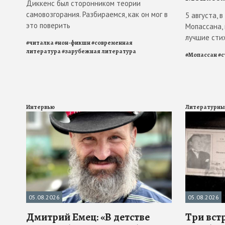
Диккенс был сторонником теории
самовозгорания. Разбираемся, как он мог в
5 августа, 
это поверить
Мопассана,
лучшие сти
#
читалка
#
нон-фикшн
#
современная
литература
#
зарубежная литература
#
Мопассан
#
с
Интервью
Литературны
05.08.2026
05.08.2026
Дмитрий Емец: «В детстве
Три вст