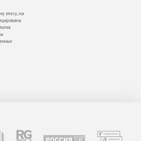
у эпосу, на
ецирована
огия.
вы
шенных