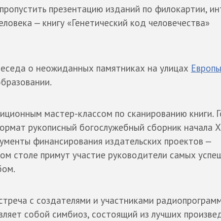
пропустить презентацию изданий по филокартии, и
еловека — книгу «Генетический код человечества»
беседа о неожиданных памятниках на улицах
Европ
образовании.
иционным мастер-классом по сканированию книги. 
рмат рукописный богослужебный сборник начала XV
ументы финансирования издательских проектов —
ом столе примут участие руководители самых успе
бом.
стреча с создателями и участниками радиопрограм
вляет собой симбиоз, состоящий из лучших произве