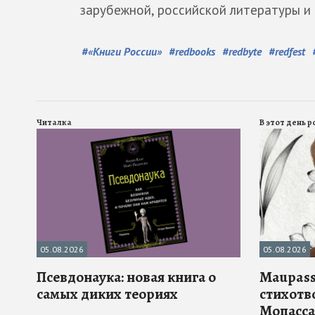
зарубежной, российской литературы 
#
«Книги России»
#
redbooks
#
redbyte
#
redfest
Читалка
В этот день 
05.08.2026
05.08.2026
Псевдонаука: новая книга о
Maupass
самых диких теориях
стихотв
Мопасса