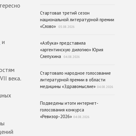
нтересно
Стартовал третий сезон
национальной литературной премии
«Слово»
05.08.2026
ы
и
«Азбука» представила
«аргентинскую дилогию» Юрия
Слепухина
04.08.2026
Гостям
Стартовало народное голосование
II века.
литературной премии в области
медицины «Здравомыслие»
04.08.2026
шных
Подведены итоги интернет-
голосования конкурса
«Ревизор-2026»
04.08.2026
мы
дений