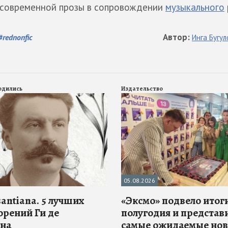
и современной прозы в сопровождении
музыкального
Автор
:
#
rednonfic
Инга
Бугул
родились
Издательство
05.08.2026
antiana. 5 лучших
«Эксмо» подвело итоги
орений Ги де
полугодия и представ
на
самые ожидаемые но