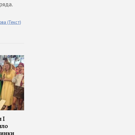
ряда.
ова
(Текст)
 I
ило
винки