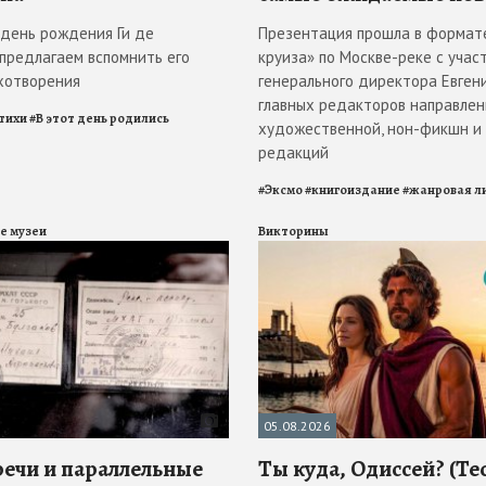
в день рождения Ги де
Презентация прошла в формат
 предлагаем вспомнить его
круиза» по Москве-реке с учас
хотворения
генерального директора Евгени
главных редакторов направлен
тихи
#
В этот день родились
художественной, нон-фикшн и
редакций
#
Эксмо
#
книгоиздание
#
жанровая л
е музеи
Викторины
05.08.2026
речи и параллельные
Ты куда, Одиссей? (Те