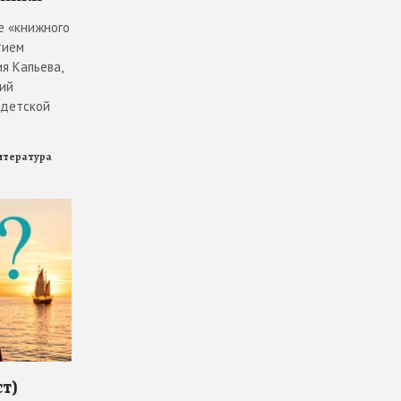
е «книжного
тием
я Капьева,
ий
 детской
итература
ст)