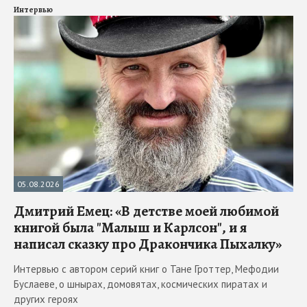
Интервью
05.08.2026
Дмитрий Емец: «В детстве моей любимой
книгой была "Малыш и Карлсон", и я
написал сказку про Дракончика Пыхалку»
Интервью с автором серий книг о Тане Гроттер, Мефодии
Буслаеве, о шнырах, домовятах, космических пиратах и
других героях