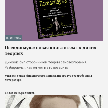
05.08.2026
Псевдонаука: новая книга о самых диких
теориях
Диккенс был сторонником теории самовозгорания.
Разбираемся, как он мог в это поверить
#
читалка
#
нон-фикшн
#
современная литература
#
зарубежная
литература
В этот день родились