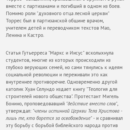
вместе с партизанами и погибший в одном из боев.
Помимо роли "духовного отца лесной церкви"
Торрес был в партизанской общине врачом,
учителем детей и переводчиком текстов Мао,
Ленина и Кастро.
Статья Гутьерреса "Маркс и Иисус" всколыхнула
студентов, многие из которых происходили из
глубоко верующих семей, но сами тянулись к идеям
социальной революции и переживали это как
внутреннее противоречие. Одновременно другой
католик Хуан Селундо издает книгу "Теология для
строителей нового общества". Протестант Мигель
Бонино, проповедовавший
"действие вместо слов"
,
утверждал:
"члены истинной Церкви Тела Христова -
лишь те, кто борется за освобождение"
- и сравнивал
эту борьбу с борьбой библейского народа против