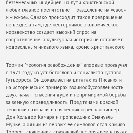
безземельных индейцев: на пути христианской
любви главное препятствие — разделение на «свое»
и «чужое». Однако происходит такое превращение
не везде, а там, где нестерпимое экономическое
неравенство создает высокий спрос на
сопротивление, а культурная история не оставляет
недовольным никакого языка, кроме христианского.
Термин "теология освобождения" впервые прозвучал
в 1971 году из уст богослова и социалиста Густаво
Гутьерреса. Он доказывал на цитатах из Писания и
на исторических примерах взаимообусловленность
двух начал - спасения души и непримиримой борьбы
за земную справедливость. Предтечами красной
теологии назывались священник и революционер
Дон Хельдер Камара и проповедник Эмануэль
Мунье, а одним из первых ее символов стал Камило
Торрес - священник, сражавшийся с оружием в руках