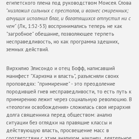
египетского плена под руководством Моисея. Слова
"низложил сильных с престолов, и вознес смиренных;
алчущих исполнил благ, и богатящихся отпустил ни с
чем"
(Лк, 1:52-53) воспринимались теперь не как
"загробное" обещание, позволяющее терпеть
несправедливость, но как программа здешних,
земных действий.
Вирхилио Элисондо и отец Бофф, написавший
манифест "Харизма и власть", разъясняли своих
проповедях: "примирение" - это преодоление
породившей гнев несправедливости, то есть путь к
примирению лежит через социальную революцию. В
«теологии освобождения» сложилась своя иерархия
долга священника перед обществом: анализ
ситуации без оглядки на правящие классы и
действующую власть, просвещение масс в
соответствии с этим анализом, наконец, деятельное