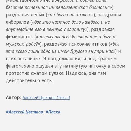
(
«религиозность вне конфессии и обряда есть
безответственная интеллигентская болтовня»
),
раздражая левых (
«ни богов ни хозяев!»
), раздражая
либералов (
«бог это частное дело каждого и не
впутывайте его в земную политику»
), раздражая
феминисток (
«почему вы всегда говорите о боге в
мужском роде?»
), раздражая психоаналитиков (
«бог
это всего лишь одно из имён Другого внутри нас
») и
всех остальных. Я продолжаю идти под красным
флагом, явно ощущая эту натянутую ниточку в своем
протестно сжатом кулаке. Надеюсь, она там
действительно есть.
Автор
:
Алексей
Цветков
(Текст)
#
Алексей Цветков
#
Пасха