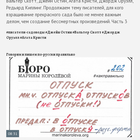
Вальтер Скотт, Джейн Остин, Агата Кристи, Джордж Оруэлл,
Редьярд Киплинг. Продолжаем тему писателей, для кого
взращивание прекрасного сада было не менее важным
делом, чем создание бессмертных произведений. Часть 3
#
писатели-садоводы
#
Джейн Остин
#
Вальтер Скотт
#
Джордж
Оруэлл
#
Агата Кристи
Говорим и пишем по-русски правильно
08:31